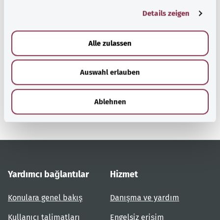
g
Details zeigen
s
a
u
Başa dön
Alle zulassen
s
w
Auswahl erlauben
a
gesund.bund.de
h
Federal Sağlık Bakanlığı'nın
l
bir hizmetidir.
Ablehnen
Yardımcı bağlantılar
Hizmet
Konulara genel bakış
Danışma ve yardım
Kullanıcı talimatları
Engelsiz erişim