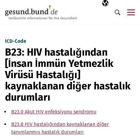
Gezinme menüsünü atla
Seçili dil
TR
Me
Arama
ICD-Code
B23: HIV hastalığından
[İnsan İmmün Yetmezlik
Virüsü Hastalığı]
kaynaklanan diğer hastalık
durumları
B23.0 Akut HIV enfeksiyonu sendromu
B23.8 HIV hastalığından kaynaklanan diğer
tanımlanmış hastalık durumları