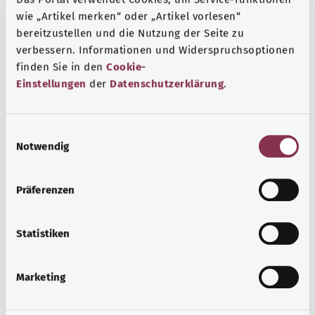
wie „Artikel merken“ oder „Artikel vorlesen“
bereitzustellen und die Nutzung der Seite zu
verbessern. Informationen und Widerspruchsoptionen
finden Sie in den
Cookie-
Einstellungen
der
Datenschutzerklärung
.
E
Notwendig
i
Cinsel yolla bulaşan enfeksiyonlar: Korunma
n
yolları
w
Präferenzen
i
HIV dışında da sayısız cinsel yolla bulaşan hastalık
l
mevcuttur. Kişi, uygun önlemlerle korunabilir. Nasıl
l
Statistiken
olduğunu buradan öğrenebilirsiniz.
i
g
Ayrıntılı bilgi edinin
Marketing
u
n