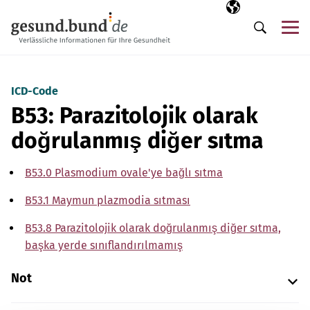
Gezinme menüsünü atla
Seçili dil
TR
Me
Arama
ICD-Code
B53: Parazitolojik olarak
doğrulanmış diğer sıtma
B53.0 Plasmodium ovale'ye bağlı sıtma
B53.1 Maymun plazmodia sıtması
B53.8 Parazitolojik olarak doğrulanmış diğer sıtma,
başka yerde sınıflandırılmamış
Not