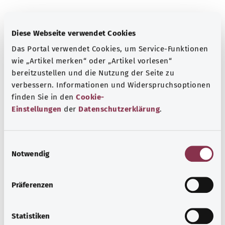
Kaynak
Diese Webseite verwendet Cookies
The explanations of ICD and OPS codes are provided by
Das Portal verwendet Cookies, um Service-Funktionen
the non-profit organization “Was hab’ ich?”
wie „Artikel merken“ oder „Artikel vorlesen“
gemeinnützige GmbH on behalf of the Federal Ministry of
bereitzustellen und die Nutzung der Seite zu
Health (BMG).
verbessern. Informationen und Widerspruchsoptionen
finden Sie in den
Cookie-
Einstellungen
der
Datenschutzerklärung
.
Başa dön
E
Notwendig
i
n
gesund.bund.de
w
Präferenzen
Federal Sağlık Bakanlığı'nın
i
bir hizmetidir.
l
l
Statistiken