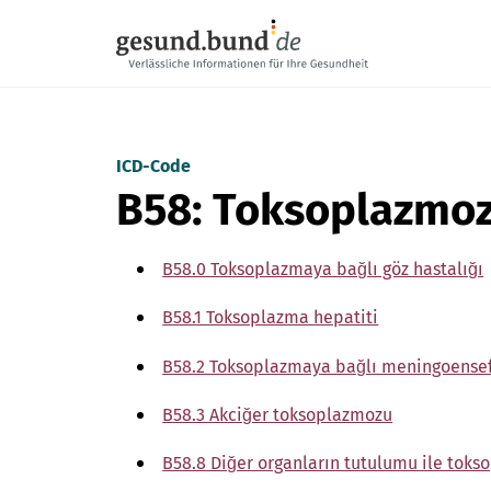
Gezinme menüsünü atla
ICD-Code
B58: Toksoplazmo
B58.0 Toksoplazmaya bağlı göz hastalığı
B58.1 Toksoplazma hepatiti
B58.2 Toksoplazmaya bağlı meningoensef
B58.3 Akciğer toksoplazmozu
B58.8 Diğer organların tutulumu ile tok