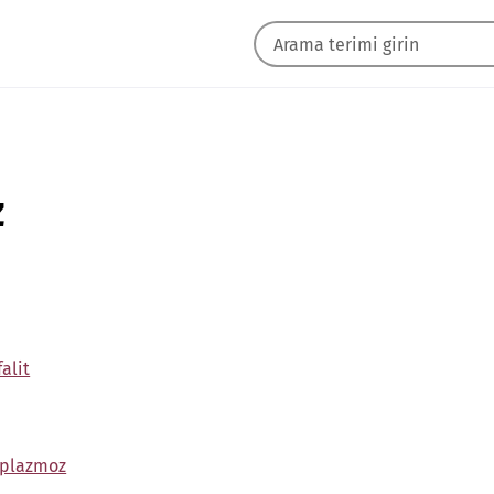
z
alit
soplazmoz