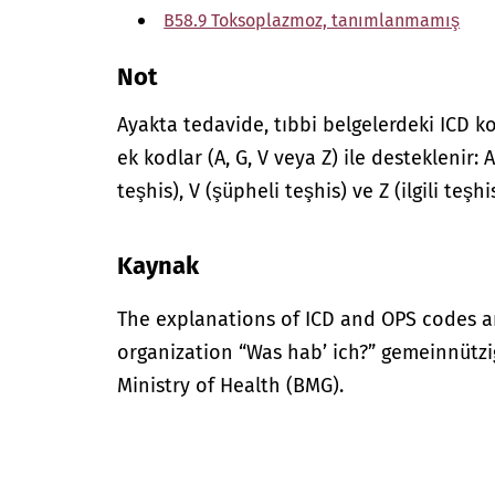
B58.9 Toksoplazmoz, tanımlanmamış
Not
Ayakta tedavide, tıbbi belgelerdeki ICD ko
ek kodlar (A, G, V veya Z) ile desteklenir:
teşhis), V (şüpheli teşhis) ve Z (ilgili teş
Kaynak
The explanations of ICD and OPS codes a
organization “Was hab’ ich?” gemeinnütz
Ministry of Health (BMG).