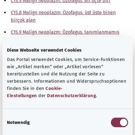
C15.5 Malign neoplazm: Özofagus, alt üçte biri
C15.8 Malign neoplazm: Özofagus, üst üste binen
birçok alan
C15.9 Malign neoplazm: Özofagus, tanımlanmamış
Not
Diese Webseite verwendet Cookies
Das Portal verwendet Cookies, um Service-Funktionen
wie „Artikel merken“ oder „Artikel vorlesen“
Kaynak
bereitzustellen und die Nutzung der Seite zu
verbessern. Informationen und Widerspruchsoptionen
The explanations of ICD and OPS codes are provided by
finden Sie in den
Cookie-
the non-profit organization “Was hab’ ich?”
Einstellungen
der
Datenschutzerklärung
.
gemeinnützige GmbH on behalf of the Federal Ministry of
Health (BMG).
E
Notwendig
i
n