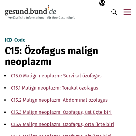
Gezinme menüsünü atla
Seçili dil
TR
Me
Arama
ICD-Code
C15: Özofagus malign
neoplazmı
C15.0 Malign neoplazm: Servikal özofagus
C15.1 Malign neoplazm: Torakal özofagus
C15.2 Malign neoplazm: Abdominal özofagus
C15.3 Malign neoplazm: Özofagus, üst üçte biri
C15.4 Malign neoplazm: Özofagus, orta üçte biri