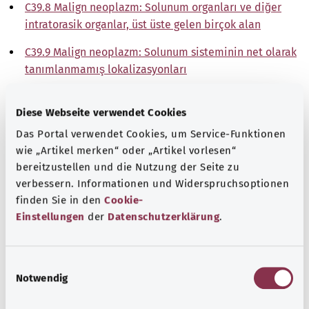
C39.8 Malign neoplazm: Solunum organları ve diğer
intratorasik organlar, üst üste gelen birçok alan
C39.9 Malign neoplazm: Solunum sisteminin net olarak
tanımlanmamış lokalizasyonları
Not
Diese Webseite verwendet Cookies
Das Portal verwendet Cookies, um Service-Funktionen
wie „Artikel merken“ oder „Artikel vorlesen“
Kaynak
bereitzustellen und die Nutzung der Seite zu
verbessern. Informationen und Widerspruchsoptionen
The explanations of ICD and OPS codes are provided by
finden Sie in den
Cookie-
the non-profit organization “Was hab’ ich?”
Einstellungen
der
Datenschutzerklärung
.
gemeinnützige GmbH on behalf of the Federal Ministry of
Health (BMG).
E
Notwendig
i
n