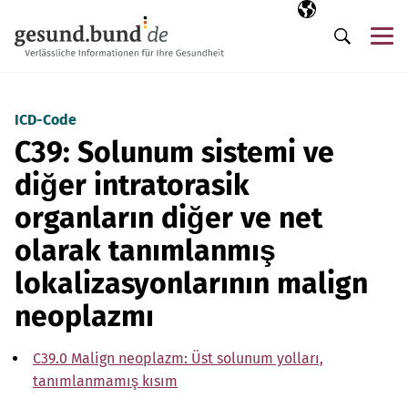
Gezinme menüsünü atla
Seçili dil
TR
Me
Arama
ICD-Code
C39: Solunum sistemi ve
diğer intratorasik
organların diğer ve net
olarak tanımlanmış
lokalizasyonlarının malign
neoplazmı
C39.0 Malign neoplazm: Üst solunum yolları,
tanımlanmamış kısım