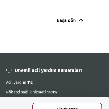
Başa dön
Önemli acil yardım numaraları
Acil yardım
112
Nöbetçi sağlık hizmeti
116117
Acil cagri numaralari