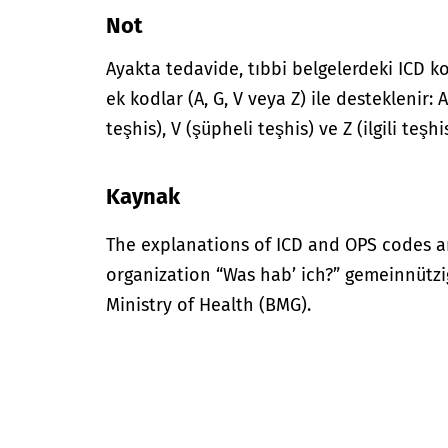
Not
Ayakta tedavide, tıbbi belgelerdeki ICD ko
ek kodlar (A, G, V veya Z) ile desteklenir:
teşhis), V (şüpheli teşhis) ve Z (ilgili teş
Kaynak
The explanations of ICD and OPS codes a
organization “Was hab’ ich?” gemeinnütz
Ministry of Health (BMG).