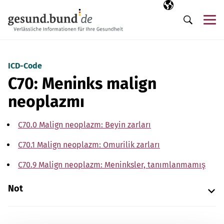
Gezinme menüsünü atla
Seçili dil
TR
Me
Arama
ICD-Code
C70: Meninks malign
neoplazmı
C70.0 Malign neoplazm: Beyin zarları
C70.1 Malign neoplazm: Omurilik zarları
C70.9 Malign neoplazm: Meninksler, tanımlanmamış
Not