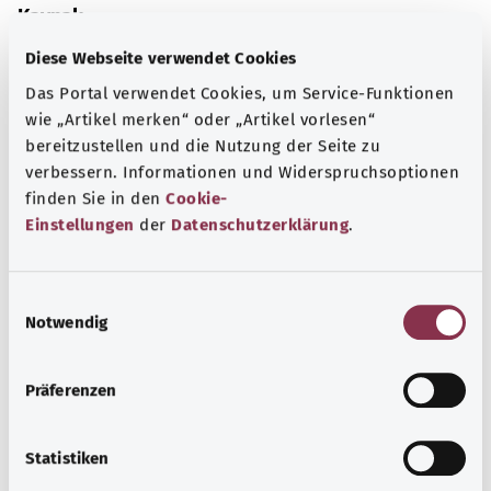
Kaynak
The explanations of ICD and OPS codes are provided by
Diese Webseite verwendet Cookies
the non-profit organization “Was hab’ ich?”
Das Portal verwendet Cookies, um Service-Funktionen
gemeinnützige GmbH on behalf of the Federal Ministry of
wie „Artikel merken“ oder „Artikel vorlesen“
Health (BMG).
bereitzustellen und die Nutzung der Seite zu
verbessern. Informationen und Widerspruchsoptionen
finden Sie in den
Cookie-
Einstellungen
der
Datenschutzerklärung
.
Başa dön
E
Notwendig
i
n
gesund.bund.de
w
Federal Sağlık Bakanlığı'nın
Präferenzen
i
bir hizmetidir.
l
l
Statistiken
i