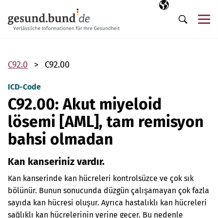
Gezinme menüsünü atla
Seçili dil
TR
Me
Arama
C92.0
C92.00
ICD-Code
C92.00: Akut miyeloid
lösemi [AML], tam remisyon
bahsi olmadan
Kan kanseriniz vardır.
Kan kanserinde kan hücreleri kontrolsüzce ve çok sık
bölünür. Bunun sonucunda düzgün çalışamayan çok fazla
sayıda kan hücresi oluşur. Ayrıca hastalıklı kan hücreleri
sağlıklı kan hücrelerinin yerine geçer. Bu nedenle