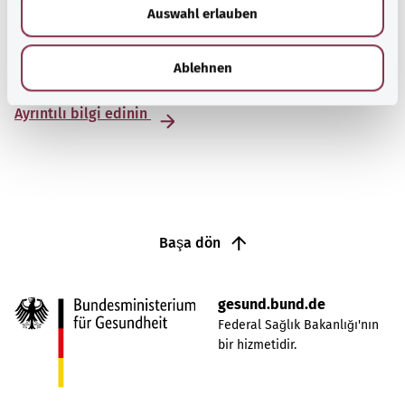
Akut miyeloid lösemide, olgunlaşmamış kan hücreleri
Auswahl erlauben
a
kemik iliğinde ve vücutta kontrolsüz olarak çoğalır. Hızlı
h
bir şekilde tedavi edilmelidir – tedavi, genellikle
l
Ablehnen
yetişkinlerde çocuklardan farklıdır.
Ayrıntılı bilgi edinin
Başa dön
gesund.bund.de
Federal Sağlık Bakanlığı'nın
bir hizmetidir.