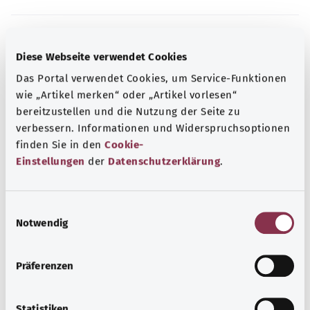
Kaynak
Diese Webseite verwendet Cookies
The explanations of ICD and OPS codes are provided by
Das Portal verwendet Cookies, um Service-Funktionen
the non-profit organization “Was hab’ ich?”
wie „Artikel merken“ oder „Artikel vorlesen“
gemeinnützige GmbH on behalf of the Federal Ministry of
bereitzustellen und die Nutzung der Seite zu
Health (BMG).
verbessern. Informationen und Widerspruchsoptionen
finden Sie in den
Cookie-
Einstellungen
der
Datenschutzerklärung
.
E
Başa dön
Notwendig
i
n
w
gesund.bund.de
Präferenzen
i
Federal Sağlık Bakanlığı'nın
l
bir hizmetidir.
l
Statistiken