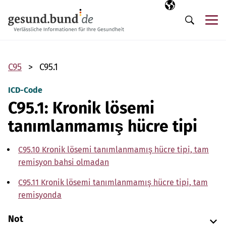
Gezinme menüsünü atla
Seçili dil
TR
Me
Arama
C95
C95.1
ICD-Code
C95.1: Kronik lösemi
tanımlanmamış hücre tipi
C95.10 Kronik lösemi tanımlanmamış hücre tipi, tam
remisyon bahsi olmadan
C95.11 Kronik lösemi tanımlanmamış hücre tipi, tam
remisyonda
Not