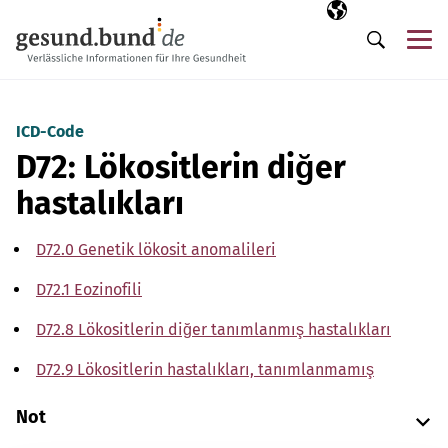
Gezinme menüsünü atla
Seçili dil
TR
Me
Arama
ICD-Code
D72: Lökositlerin diğer
hastalıkları
D72.0 Genetik lökosit anomalileri
D72.1 Eozinofili
D72.8 Lökositlerin diğer tanımlanmış hastalıkları
D72.9 Lökositlerin hastalıkları, tanımlanmamış
Not