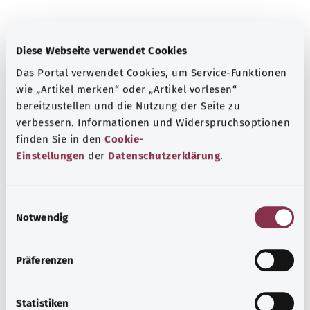
Kaynak
Diese Webseite verwendet Cookies
The explanations of ICD and OPS codes are provided by
Das Portal verwendet Cookies, um Service-Funktionen
the non-profit organization “Was hab’ ich?”
wie „Artikel merken“ oder „Artikel vorlesen“
gemeinnützige GmbH on behalf of the Federal Ministry of
bereitzustellen und die Nutzung der Seite zu
Health (BMG).
verbessern. Informationen und Widerspruchsoptionen
finden Sie in den
Cookie-
Einstellungen
der
Datenschutzerklärung
.
E
Başa dön
Notwendig
i
n
gesund.bund.de
w
Präferenzen
Federal Sağlık Bakanlığı'nın
i
bir hizmetidir.
l
l
Statistiken