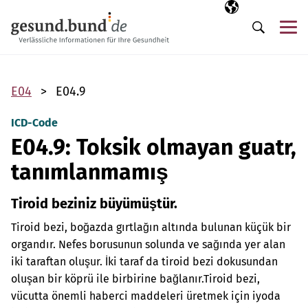
Gezinme menüsünü atla
Seçili dil
TR
Me
Arama
E04
E04.9
ICD-Code
E04.9: Toksik olmayan guatr,
tanımlanmamış
Tiroid beziniz büyümüştür.
Tiroid bezi, boğazda gırtlağın altında bulunan küçük bir
organdır. Nefes borusunun solunda ve sağında yer alan
iki taraftan oluşur. İki taraf da tiroid bezi dokusundan
oluşan bir köprü ile birbirine bağlanır.
Tiroid bezi,
vücutta önemli haberci maddeleri üretmek için iyoda