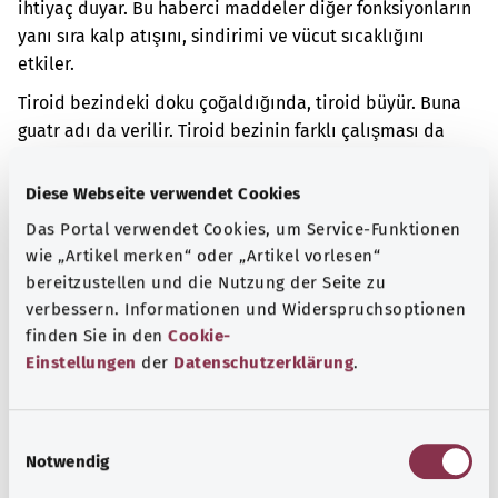
ihtiyaç duyar. Bu haberci maddeler diğer fonksiyonların
yanı sıra kalp atışını, sindirimi ve vücut sıcaklığını
etkiler.
Tiroid bezindeki doku çoğaldığında, tiroid büyür. Buna
guatr adı da verilir. Tiroid bezinin farklı çalışması da
mümkündür.
Diese Webseite verwendet Cookies
Ek kodlar
Das Portal verwendet Cookies, um Service-Funktionen
wie „Artikel merken“ oder „Artikel vorlesen“
bereitzustellen und die Nutzung der Seite zu
Not
verbessern. Informationen und Widerspruchsoptionen
finden Sie in den
Cookie-
Einstellungen
der
Datenschutzerklärung
.
Kaynak
Federal Sağlık Bakanlığı (BMG) adına "Was hab' ich?"
E
Notwendig
gemeinnützige GmbH tarafından sağlanmıştır.
i
n