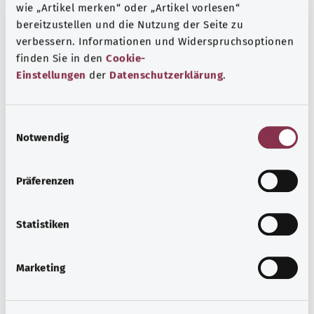
wie „Artikel merken“ oder „Artikel vorlesen“
bereitzustellen und die Nutzung der Seite zu
verbessern. Informationen und Widerspruchsoptionen
finden Sie in den
Cookie-
Einstellungen
der
Datenschutzerklärung
.
E
Notwendig
i
n
Kronik yaralar
w
Präferenzen
i
Her yara hızlı iyileşmez. Bazıları çok yavaş kapanır veya
l
sürekli olarak tekrar açılır. Bunlara kronik açık yaralar
l
Statistiken
denilir.
i
Ayrıntılı bilgi edinin
g
Marketing
u
n
g