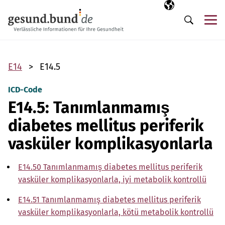
Gezinme menüsünü atla
Seçili dil
TR
Me
Arama
E14
E14.5
ICD-Code
E14.5: Tanımlanmamış
diabetes mellitus periferik
vasküler komplikasyonlarla
E14.50 Tanımlanmamış diabetes mellitus periferik
vasküler komplikasyonlarla, iyi metabolik kontrollü
E14.51 Tanımlanmamış diabetes mellitus periferik
vasküler komplikasyonlarla, kötü metabolik kontrollü