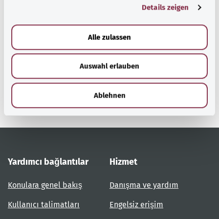
Details zeigen
s
a
Başa dön
u
Alle zulassen
s
w
gesund.bund.de
Auswahl erlauben
a
Federal Sağlık Bakanlığı'nın
h
bir hizmetidir.
l
Ablehnen
Yardımcı bağlantılar
Hizmet
Konulara genel bakış
Danışma ve yardım
Kullanıcı talimatları
Engelsiz erişim