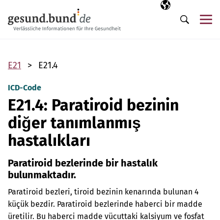
Gezinme menüsünü atla
Seçili dil
TR
Me
Arama
E21
E21.4
ICD-Code
E21.4: Paratiroid bezinin
diğer tanımlanmış
hastalıkları
Paratiroid bezlerinde bir hastalık
bulunmaktadır.
Paratiroid bezleri, tiroid bezinin kenarında bulunan 4
küçük bezdir. Paratiroid bezlerinde haberci bir madde
üretilir. Bu haberci madde vücuttaki kalsiyum ve fosfat