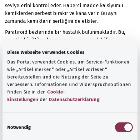
seviyelerini kontrol eder. Haberci madde kalsiyumu
kemiklerden serbest bırakır ve kana verir. Bu aynı
zamanda kemiklerin sertliğini de etkiler.
Paratiroid bezlerinde bir hastalık bulunmaktadır. Bu,
örneğin bir iltihaplanma veya kanama olabilir.
Diese Webseite verwendet Cookies
Ek kodlar
Das Portal verwendet Cookies, um Service-Funktionen
wie „Artikel merken“ oder „Artikel vorlesen“
bereitzustellen und die Nutzung der Seite zu
Not
verbessern. Informationen und Widerspruchsoptionen
finden Sie in den
Cookie-
Einstellungen
der
Datenschutzerklärung
.
Kaynak
Federal Sağlık Bakanlığı (BMG) adına "Was hab' ich?"
E
gemeinnützige GmbH tarafından sağlanmıştır.
Notwendig
i
n