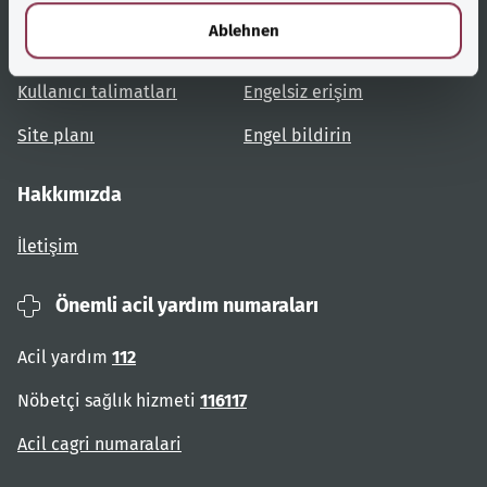
l
Ablehnen
Konulara genel bakış
Danışma ve yardım
Kullanıcı talimatları
Engelsiz erişim
Site planı
Engel bildirin
Hakkımızda
İletişim
Önemli acil yardım numaraları
Acil yardım
112
Nöbetçi sağlık hizmeti
116117
Acil cagri numaralari