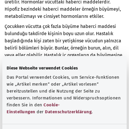
üretilir. Hormonlar vücuttaki haberci maddelerdir.
Hipofiz bezindeki haberci maddeler örneğin büyümeyi,
metabolizmayı ve cinsiyet hormonlarını etkiler.
Çocukken vücutta çok fazla büyüme haberci maddesi
bulunduğu takdirde kişinin boyu uzun olur. Hastalık
başladığında kişi zaten bir yetişkinse vücudun yalnızca
belirli bölümleri büyür. Bunlar, örneğin burun, alın, dil
veya eller olabilir. Hastalık iç organların da büyümesine
neden olabilir. Ayrıca baş ağrısı ve görme bozuklukları
Diese Webseite verwendet Cookies
yaşanabilir. Veya normale göre daha fazla yorgunluk
hissedilebilir.
Das Portal verwendet Cookies, um Service-Funktionen
wie „Artikel merken“ oder „Artikel vorlesen“
Ek kodlar
bereitzustellen und die Nutzung der Seite zu
verbessern. Informationen und Widerspruchsoptionen
finden Sie in den
Cookie-
Einstellungen
der
Datenschutzerklärung
.
Not