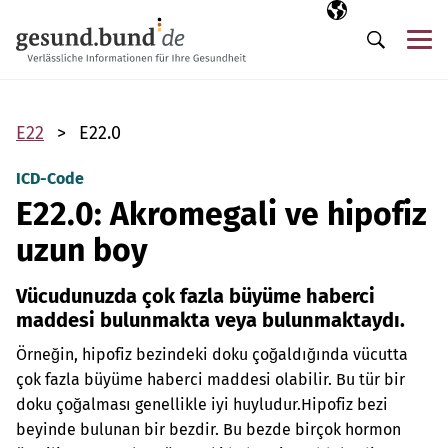
Gezinme menüsünü atla
Seçili dil
TR
Me
Arama
E22
E22.0
ICD-Code
E22.0: Akromegali ve hipofiz
uzun boy
Vücudunuzda çok fazla büyüme haberci
maddesi bulunmakta veya bulunmaktaydı.
Örneğin, hipofiz bezindeki doku çoğaldığında vücutta
çok fazla büyüme haberci maddesi olabilir. Bu tür bir
doku çoğalması genellikle iyi huyludur.
Hipofiz bezi
beyinde bulunan bir bezdir. Bu bezde birçok hormon