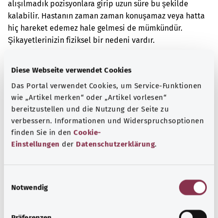
alışılmadık pozisyonlara girip uzun süre bu şekilde
kalabilir. Hastanın zaman zaman konuşamaz veya hatta
hiç hareket edemez hale gelmesi de mümkündür.
Şikayetlerinizin fiziksel bir nedeni vardır.
Ek kodlar
Diese Webseite verwendet Cookies
Das Portal verwendet Cookies, um Service-Funktionen
wie „Artikel merken“ oder „Artikel vorlesen“
Not
bereitzustellen und die Nutzung der Seite zu
verbessern. Informationen und Widerspruchsoptionen
finden Sie in den
Cookie-
Kaynak
Einstellungen
der
Datenschutzerklärung
.
Federal Sağlık Bakanlığı (BMG) adına "Was hab' ich?"
gemeinnützige GmbH tarafından sağlanmıştır.
E
Notwendig
i
n
w
Başa dön
Präferenzen