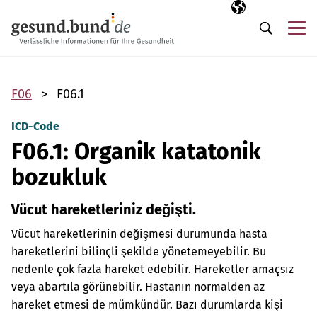
Gezinme menüsünü atla
Seçili dil
TR
Me
Arama
F06
F06.1
ICD-Code
F06.1: Organik katatonik
bozukluk
Vücut hareketleriniz değişti.
Vücut hareketlerinin değişmesi durumunda hasta
hareketlerini bilinçli şekilde yönetemeyebilir. Bu
nedenle çok fazla hareket edebilir. Hareketler amaçsız
veya abartıla görünebilir. Hastanın normalden az
hareket etmesi de mümkündür. Bazı durumlarda kişi