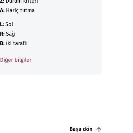
Z:
Durum kriteri
A:
Hariç tutma
L:
Sol
R:
Sağ
B:
İki taraflı
Diğer bilgiler
Başa dön