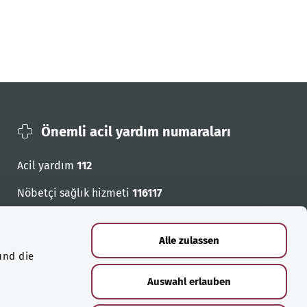
Önemli acil yardım numaraları
Acil yardım
112
Nöbetçi sağlık hizmeti
116117
Acil cagri numaralari
Alle zulassen
und die
Auswahl erlauben