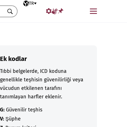
Seçili dil
TR
Menü
Ara
Ek kodlar
Tıbbi belgelerde, ICD koduna
genellikle teşhisin güvenilirliği veya
vücudun etkilenen tarafını
tanımlayan harfler eklenir.
G:
Güvenilir teşhis
V:
Şüphe