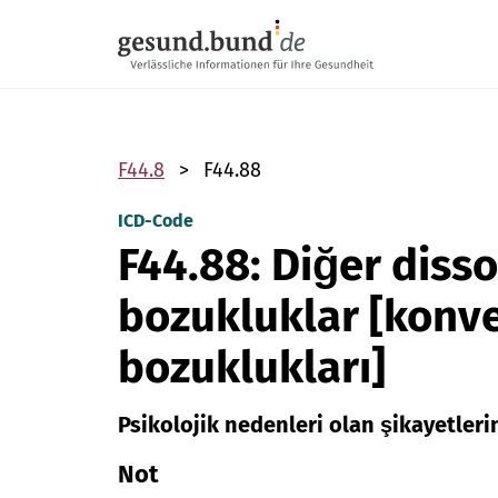
Gezinme menüsünü atla
F44.8
F44.88
ICD-Code
F44.88: Diğer disso
bozukluklar [konv
bozuklukları]
Psikolojik nedenleri olan şikayetleri
Not