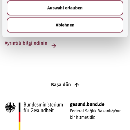
w
fiziksel şikayetler)
Auswahl erlauben
a
h
Birçok insanda, tıbbi bir neden bulunamayan kalıcı
l
fiziksel rahatsızlıklar vardır. Fonksiyonel fiziksel
Ablehnen
şikayetlerin nedenleri stres ve çatışmalar olabilir.
Ayrıntılı bilgi edinin
Başa dön
gesund.bund.de
Federal Sağlık Bakanlığı'nın
bir hizmetidir.