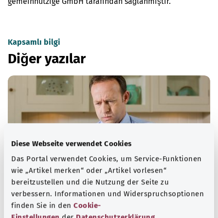
gemeinnützige GmbH tarafından sağlanmıştır.
Kapsamlı bilgi
Diğer yazılar
Diese Webseite verwendet Cookies
Das Portal verwendet Cookies, um Service-Funktionen
wie „Artikel merken“ oder „Artikel vorlesen“
bereitzustellen und die Nutzung der Seite zu
verbessern. Informationen und Widerspruchsoptionen
Huzursuz mide sendromu (işlevsel
finden Sie in den
Cookie-
hazımsızlık)
Einstellungen
der
Datenschutzerklärung
.