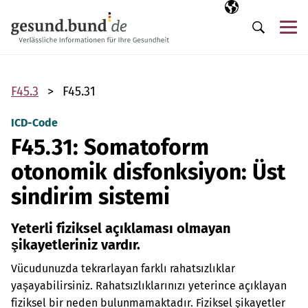
Gezinme menüsünü atla
Seçili dil
TR
Me
Arama
F45.3
F45.31
ICD-Code
F45.31: Somatoform
otonomik disfonksiyon: Üst
sindirim sistemi
Yeterli fiziksel açıklaması olmayan
şikayetleriniz vardır.
Vücudunuzda tekrarlayan farklı rahatsızlıklar
yaşayabilirsiniz. Rahatsızlıklarınızı yeterince açıklayan
fiziksel bir neden bulunmamaktadır. Fiziksel şikayetler