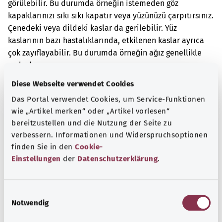
görülebilir. Bu durumda örneğin istemeden göz
kapaklarınızı sıkı sıkı kapatır veya yüzünüzü çarpıtırsınız.
Çenedeki veya dildeki kaslar da gerilebilir. Yüz
kaslarının bazı hastalıklarında, etkilenen kaslar ayrıca
çok zayıflayabilir. Bu durumda örneğin ağız genellikle
açık olur.
Diese Webseite verwendet Cookies
Ek kodlar
Das Portal verwendet Cookies, um Service-Funktionen
wie „Artikel merken“ oder „Artikel vorlesen“
bereitzustellen und die Nutzung der Seite zu
Not
verbessern. Informationen und Widerspruchsoptionen
finden Sie in den
Cookie-
Einstellungen
der
Datenschutzerklärung
.
Kaynak
Federal Sağlık Bakanlığı (BMG) adına "Was hab' ich?"
E
gemeinnützige GmbH tarafından sağlanmıştır.
Notwendig
i
n