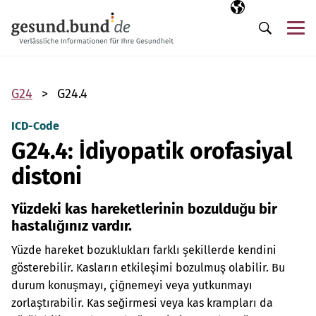
Gezinme menüsünü atla
Seçili dil
TR
Me
Arama
G24
G24.4
ICD-Code
G24.4: İdiyopatik orofasiyal
distoni
Yüzdeki kas hareketlerinin bozulduğu bir
hastalığınız vardır.
Yüzde hareket bozuklukları farklı şekillerde kendini
gösterebilir. Kasların etkileşimi bozulmuş olabilir. Bu
durum konuşmayı, çiğnemeyi veya yutkunmayı
zorlaştırabilir. Kas seğirmesi veya kas krampları da