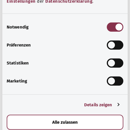
Kaynak
Einstellungen
der
Datenschutzerklärung
.
Federal Sağlık Bakanlığı (BMG) adına "Was hab' ich?"
gemeinnützige GmbH tarafından sağlanmıştır.
E
Notwendig
i
n
Kapsamlı bilgi
w
Präferenzen
i
Diğer yazılar
l
l
Statistiken
i
g
Marketing
u
n
g
Details zeigen
s
a
u
Alle zulassen
s