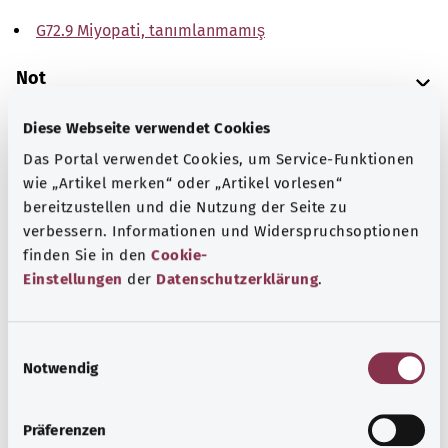
G72.9 Miyopati, tanımlanmamış
Not
Diese Webseite verwendet Cookies
Das Portal verwendet Cookies, um Service-Funktionen
Kaynak
wie „Artikel merken“ oder „Artikel vorlesen“
The explanations of ICD and OPS codes are provided by
bereitzustellen und die Nutzung der Seite zu
the non-profit organization “Was hab’ ich?”
verbessern. Informationen und Widerspruchsoptionen
gemeinnützige GmbH on behalf of the Federal Ministry of
finden Sie in den
Cookie-
Health (BMG).
Einstellungen
der
Datenschutzerklärung
.
E
Notwendig
i
n
Başa dön
w
Präferenzen
i