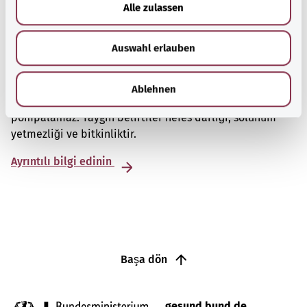
Alle zulassen
s
w
Auswahl erlauben
a
h
Kalp yetmezliği
l
Ablehnen
Kalp yetmezliğinde kalp vücuda yeterince kan
pompalamaz. Yaygın belirtiler nefes darlığı, solunum
yetmezliği ve bitkinliktir.
Ayrıntılı bilgi edinin
Başa dön
gesund.bund.de