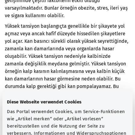
gelişiminde çeşitli faktörlerin etkili olduğu
varsayılmaktadır. Bunlar örneğin obezite, stres, ileri yaş
ve sigara kullanımı olabilir.
Yüksek tansiyon başlangıçta genellikle bir şikayete yol
açmaz veya ancak hafif düzeyde hissedilen şikayetlere
yol açar. Kan basıncı sürekli olarak yüksek seyrettiğinde,
zamanla kan damarlarında veya organlarda hasar
oluşabilir. Yüksek tansiyon nedeniyle kalbinizde
zamanla değişiklik meydana gelmiştir. Yüksek tansiyon
örneğin kalp kasının kalınlaşmasına veya kalbin küçük
kan damarlarının hasar görmesine neden olabilir. Bu
durumda kalp gerektiği gibi kan pompalayamaz. Bu
duruma kalp yetmezliği adı verilir.
Diese Webseite verwendet Cookies
Ek kodlar
Das Portal verwendet Cookies, um Service-Funktionen
wie „Artikel merken“ oder „Artikel vorlesen“
bereitzustellen und die Nutzung der Seite zu
Not
verbessern. Informationen und Widerspruchsoptionen