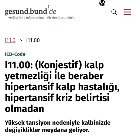
Gezinme menüsünü atla
Seçili dil
TR
Me
Arama
I11.0
I11.00
ICD-Code
I11.00: (Konjestif) kalp
yetmezliği ile beraber
hipertansif kalp hastalığı,
hipertansif kriz belirtisi
olmadan
Yüksek tansiyon nedeniyle kalbinizde
değişiklikler meydana geliyor.