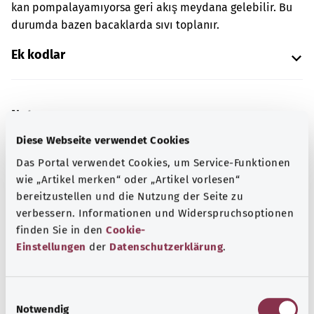
kan pompalayamıyorsa geri akış meydana gelebilir. Bu
durumda bazen bacaklarda sıvı toplanır.
Ek kodlar
Not
Diese Webseite verwendet Cookies
Das Portal verwendet Cookies, um Service-Funktionen
Kaynak
wie „Artikel merken“ oder „Artikel vorlesen“
bereitzustellen und die Nutzung der Seite zu
Federal Sağlık Bakanlığı (BMG) adına "Was hab' ich?"
verbessern. Informationen und Widerspruchsoptionen
gemeinnützige GmbH tarafından sağlanmıştır.
finden Sie in den
Cookie-
Einstellungen
der
Datenschutzerklärung
.
Kapsamlı bilgi
Diğer yazılar
E
Notwendig
i