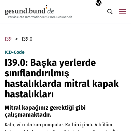
Gezinme menüsünü atla
Seçili dil
TR
Me
Arama
I39
I39.0
ICD-Code
I39.0: Başka yerlerde
sınıflandırılmış
hastalıklarda mitral kapak
hastalıkları
Mitral kapağınız gerektiği gibi
çalışmamaktadır.
Kalp, vücuda kan pompalar. Kalbin içinde 4 bölüm