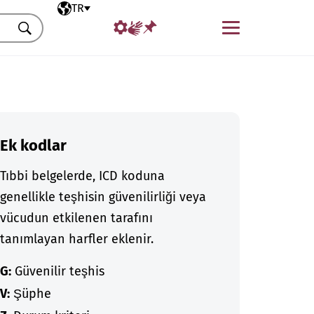
Seçili dil
TR
Menü
Ara
Ek kodlar
Tıbbi belgelerde, ICD koduna
genellikle teşhisin güvenilirliği veya
vücudun etkilenen tarafını
tanımlayan harfler eklenir.
G:
Güvenilir teşhis
V:
Şüphe