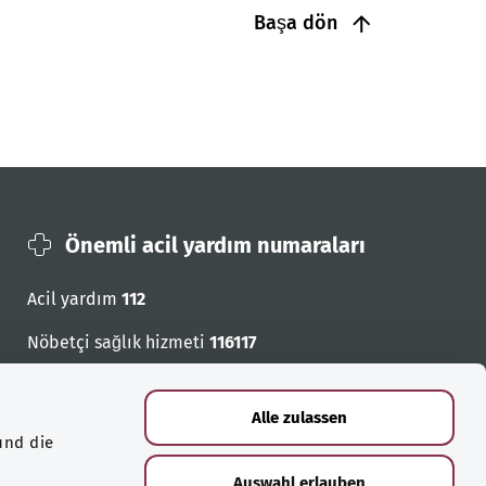
Başa dön
Önemli acil yardım numaraları
Acil yardım
112
Nöbetçi sağlık hizmeti
116117
Acil cagri numaralari
Alle zulassen
und die
Auswahl erlauben