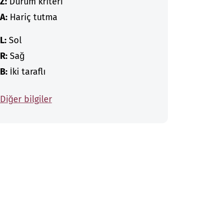
Z:
Durum kriteri
A:
Hariç tutma
L:
Sol
R:
Sağ
B:
İki taraflı
Diğer bilgiler