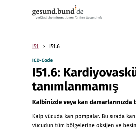
Gezinme menüsünü atla
I51
I51.6
ICD-Code
I51.6: Kardiyovaskü
tanımlanmamış
Kalbinizde veya kan damarlarınızda b
Kalp vücuda kan pompalar. Bu sırada kan
vücudun tüm bölgelerine oksijen ve besin