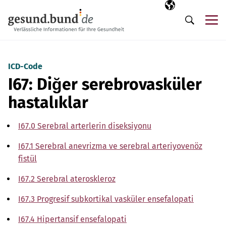
Gezinme menüsünü atla
Seçili dil
TR
Me
Arama
ICD-Code
I67: Diğer serebrovasküler
hastalıklar
I67.0 Serebral arterlerin diseksiyonu
I67.1 Serebral anevrizma ve serebral arteriyovenöz
fistül
I67.2 Serebral ateroskleroz
I67.3 Progresif subkortikal vasküler ensefalopati
I67.4 Hipertansif ensefalopati