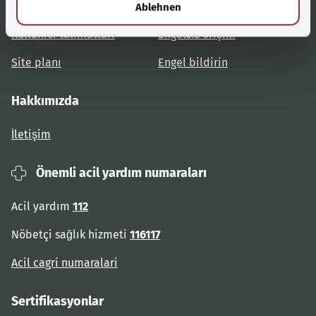
Konulara genel bakış
Danışma ve yardım
Ablehnen
Kullanıcı talimatları
Engelsiz erişim
Site planı
Engel bildirin
Hakkımızda
İletişim
Önemli acil yardım numaraları
Acil yardım
112
Nöbetçi sağlık hizmeti
116117
Acil cagri numaralari
Sertifikasyonlar