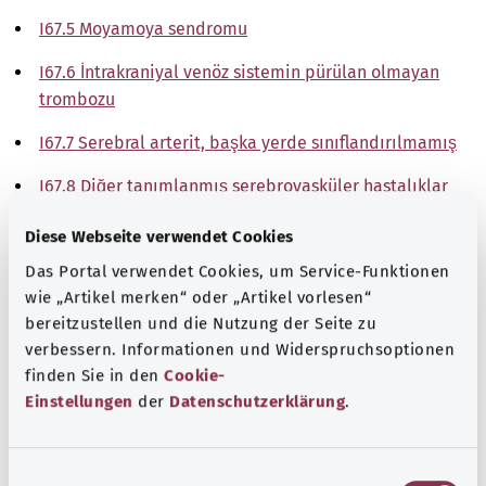
I67.5 Moyamoya sendromu
I67.6 İntrakraniyal venöz sistemin pürülan olmayan
trombozu
I67.7 Serebral arterit, başka yerde sınıflandırılmamış
I67.8 Diğer tanımlanmış serebrovasküler hastalıklar
I67.9 Serebrovasküler hastalık, tanımlanmamış
Diese Webseite verwendet Cookies
Das Portal verwendet Cookies, um Service-Funktionen
Not
wie „Artikel merken“ oder „Artikel vorlesen“
bereitzustellen und die Nutzung der Seite zu
verbessern. Informationen und Widerspruchsoptionen
Kaynak
finden Sie in den
Cookie-
Einstellungen
der
Datenschutzerklärung
.
The explanations of ICD and OPS codes are provided by
the non-profit organization “Was hab’ ich?”
gemeinnützige GmbH on behalf of the Federal Ministry of
E