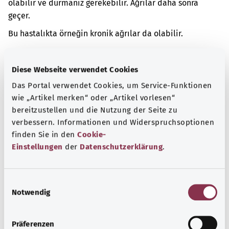
olabilir ve durmanız gerekebilir. Ağrılar daha sonra
geçer.
Bu hastalıkta örneğin kronik ağrılar da olabilir.
Ek kodlar
Diese Webseite verwendet Cookies
Das Portal verwendet Cookies, um Service-Funktionen
wie „Artikel merken“ oder „Artikel vorlesen“
Not
bereitzustellen und die Nutzung der Seite zu
verbessern. Informationen und Widerspruchsoptionen
finden Sie in den
Cookie-
Kaynak
Einstellungen
der
Datenschutzerklärung
.
Federal Sağlık Bakanlığı (BMG) adına "Was hab' ich?"
gemeinnützige GmbH tarafından sağlanmıştır.
E
Notwendig
i
n
Başa dön
w
Präferenzen