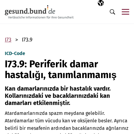
Gezinme menüsünü atla
Seçili dil
TR
Me
Arama
I73
I73.9
ICD-Code
I73.9: Periferik damar
hastalığı, tanımlanmamış
Kan damarlarınızda bir hastalık vardır.
Kollarınızdaki ve bacaklarınızdaki kan
damarları etkilenmiştir.
Atardamarlarınızda spazm meydana gelebilir.
Atardamarlar tüm vücudu kan ve oksijenle besler. Ayrıca
belirli bir mesafenin ardından bacaklarınızda ağrılarınız