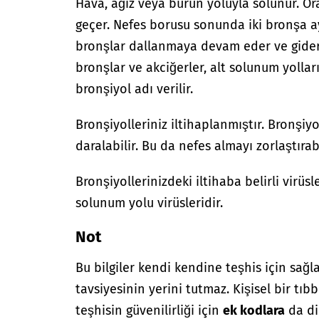
Hava, ağız veya burun yoluyla solunur. O
geçer. Nefes borusu sonunda iki bronşa ayr
bronşlar dallanmaya devam eder ve gidere
bronşlar ve akciğerler, alt solunum yolları
bronşiyol adı verilir.
Bronşiyolleriniz iltihaplanmıştır. Bronşi
daralabilir. Bu da nefes almayı zorlaştırabi
Bronşiyollerinizdeki iltihaba belirli virüs
solunum yolu virüsleridir.
Not
Bu bilgiler kendi kendine teşhis için sağl
tavsiyesinin yerini tutmaz. Kişisel bir tıbb
teşhisin güvenilirliği için
ek kodlara
da di