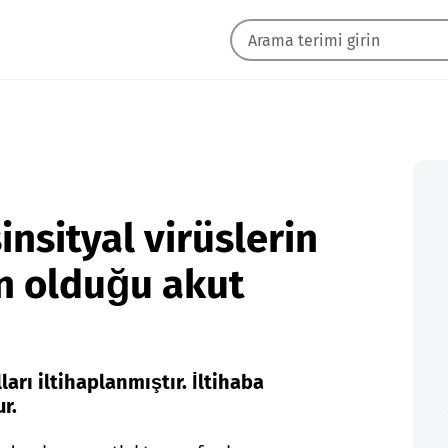
insityal virüslerin
en olduğu akut
arı iltihaplanmıştır. İltihaba
r.