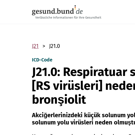
Gezinme menüsünü atla
J21
J21.0
ICD-Code
J21.0: Respiratuar s
[RS virüsleri] ned
bronşiolit
Akciğerlerinizdeki küçük solunum yoll
solunum yolu virüsleri neden olmuştu