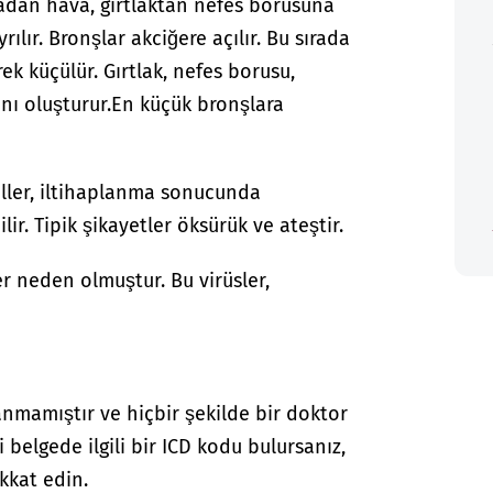
radan hava, gırtlaktan nefes borusuna
ılır. Bronşlar akciğere açılır. Bu sırada
k küçülür. Gırtlak, nefes borusu,
nı oluşturur.
En küçük bronşlara
yoller, iltihaplanma sonucunda
lir. Tipik şikayetler öksürük ve ateştir.
ler neden olmuştur. Bu virüsler,
anmamıştır ve hiçbir şekilde bir doktor
i belgede ilgili bir ICD kodu bulursanız,
kkat edin.