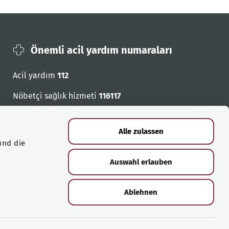
Önemli acil yardım numaraları
Acil yardım
112
Nöbetçi sağlık hizmeti
116117
Acil cagri numaralari
Alle zulassen
und die
Auswahl erlauben
Ablehnen