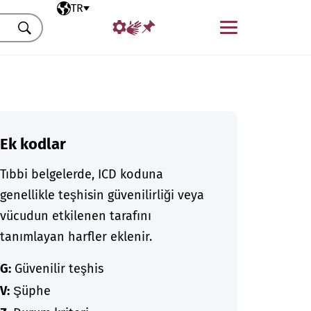
Seçili dil
TR
Menü
Ara
Ek kodlar
Tıbbi belgelerde, ICD koduna
genellikle teşhisin güvenilirliği veya
vücudun etkilenen tarafını
tanımlayan harfler eklenir.
G:
Güvenilir teşhis
V:
Şüphe