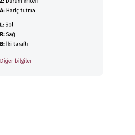
Z:
Durum kriteri
A:
Hariç tutma
L:
Sol
R:
Sağ
B:
İki taraflı
Diğer bilgiler