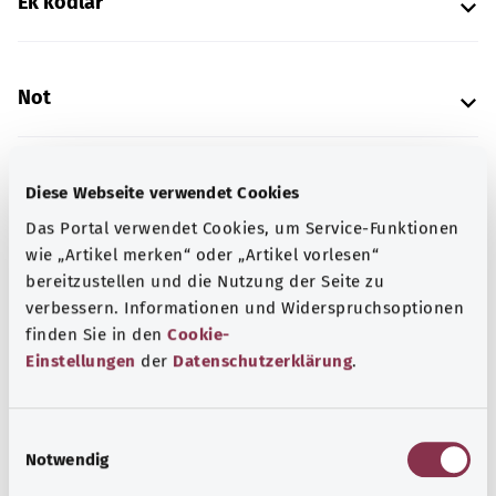
Ek kodlar
Not
Kaynak
Diese Webseite verwendet Cookies
Das Portal verwendet Cookies, um Service-Funktionen
Federal Sağlık Bakanlığı (BMG) adına "Was hab' ich?"
wie „Artikel merken“ oder „Artikel vorlesen“
gemeinnützige GmbH tarafından sağlanmıştır.
bereitzustellen und die Nutzung der Seite zu
verbessern. Informationen und Widerspruchsoptionen
finden Sie in den
Cookie-
Kapsamlı bilgi
Einstellungen
der
Datenschutzerklärung
.
Diğer yazılar
E
Notwendig
i
n