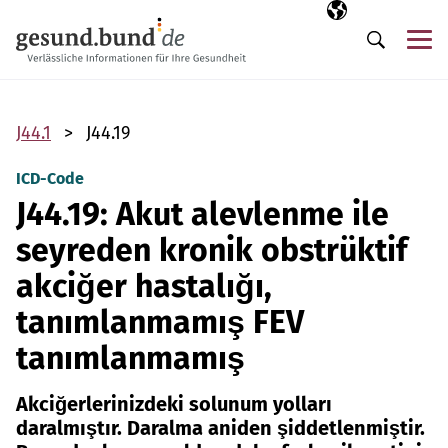
Gezinme menüsünü atla
Seçili dil
TR
Me
Arama
J44.1
J44.19
ICD-Code
J44.19: Akut alevlenme ile
seyreden kronik obstrüktif
akciğer hastalığı,
tanımlanmamış FEV
tanımlanmamış
Akciğerlerinizdeki solunum yolları
daralmıştır. Daralma aniden şiddetlenmiştir.