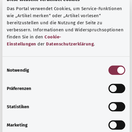
Das Portal verwendet Cookies, um Service-Funktionen
wie „Artikel merken“ oder „Artikel vorlesen“
bereitzustellen und die Nutzung der Seite zu
verbessern. Informationen und Widerspruchsoptionen
finden Sie in den
Cookie-
Einstellungen
der
Datenschutzerklärung
.
E
Notwendig
i
n
w
Fıtık
Präferenzen
i
Fıtıkta, periton veya iç organlar genellikle karın
l
duvarındaki bir boşluktan dışarı çıkar. Kasık fıtığı en sık
l
Statistiken
görülen fıtık formudur. Esas olarak erkeklerde gelişen bir
i
fıtık formudur.
g
Marketing
u