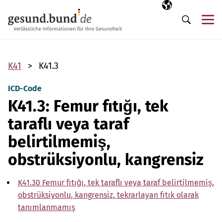
Gezinme menüsünü atla
Seçili dil
TR
Me
Arama
K41
K41.3
ICD-Code
K41.3: Femur fıtığı, tek
taraflı veya taraf
belirtilmemiş,
obstrüksiyonlu, kangrensiz
K41.30 Femur fıtığı, tek taraflı veya taraf belirtilmemiş,
obstrüksiyonlu, kangrensiz, tekrarlayan fıtık olarak
tanımlanmamış