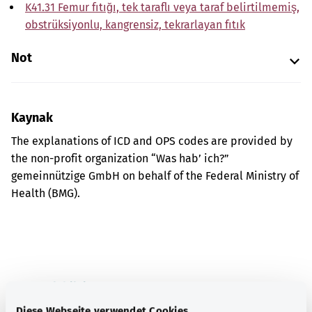
K41.31 Femur fıtığı, tek taraflı veya taraf belirtilmemiş,
obstrüksiyonlu, kangrensiz, tekrarlayan fıtık
Not
Kaynak
The explanations of ICD and OPS codes are provided by
the non-profit organization “Was hab’ ich?”
gemeinnützige GmbH on behalf of the Federal Ministry of
Health (BMG).
Kapsamlı bilgi
Diğer yazılar
Diese Webseite verwendet Cookies