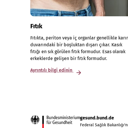
Fıtık
Fıtıkta, periton veya iç organlar genellikle karı
duvarındaki bir boşluktan dışarı çıkar. Kasık
fıtığı en sık görülen fıtık formudur. Esas olarak
erkeklerde gelişen bir fıtık formudur.
Ayrıntılı bilgi edinin
gesund.bund.de
Federal Sağlık Bakanlığı'nı