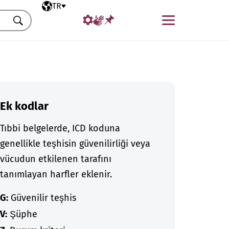
Seçili dil
TR
Menü
Ara
Ek kodlar
Tıbbi belgelerde, ICD koduna
genellikle teşhisin güvenilirliği veya
vücudun etkilenen tarafını
tanımlayan harfler eklenir.
G:
Güvenilir teşhis
V:
Şüphe