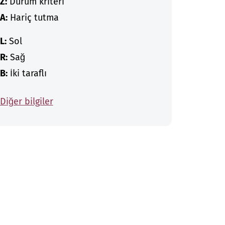
Z:
Durum kriteri
A:
Hariç tutma
L:
Sol
R:
Sağ
B:
İki taraflı
Diğer bilgiler