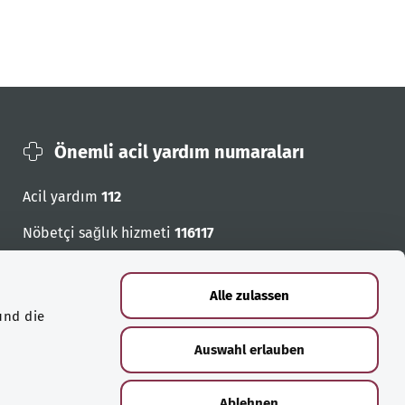
Önemli acil yardım numaraları
Acil yardım
112
Nöbetçi sağlık hizmeti
116117
Acil cagri numaralari
Alle zulassen
und die
Auswahl erlauben
Ablehnen