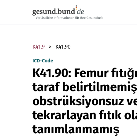
Gezinme menüsünü atla
K41.9
K41.90
ICD-Code
K41.90: Femur fıtığı
taraf belirtilmemiş
obstrüksiyonsuz ve
tekrarlayan fıtık o
tanımlanmamış