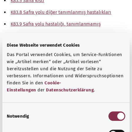
K83.5 Safra kisti
K83.8 Safra yolu diğer tanımlanmış hastalıkları
K83.9 Safra yolu hastalığı, tanımlanmamış
Not
Diese Webseite verwendet Cookies
Das Portal verwendet Cookies, um Service-Funktionen
wie „Artikel merken“ oder „Artikel vorlesen“
Kaynak
bereitzustellen und die Nutzung der Seite zu
The explanations of ICD and OPS codes are provided by
verbessern. Informationen und Widerspruchsoptionen
the non-profit organization “Was hab’ ich?”
finden Sie in den
Cookie-
gemeinnützige GmbH on behalf of the Federal Ministry of
Einstellungen
der
Datenschutzerklärung
.
Health (BMG).
E
Notwendig
i
n
w