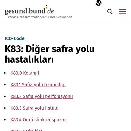
Gezinme menüsünü atla
Seçili dil
TR
Me
Arama
ICD-Code
K83: Diğer safra yolu
hastalıkları
K83.0 Kolanjit
K83.1 Safra yolu tıkanıklığı
K83.2 Safra yolu perforasyonu
K83.3 Safra yolu fistülü
K83.4 Oddi sfinkter spazmı