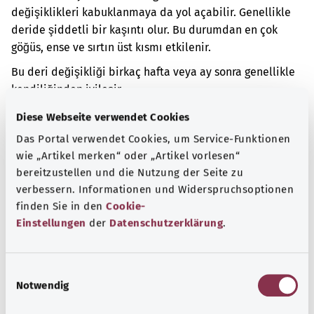
değişiklikleri kabuklanmaya da yol açabilir. Genellikle
deride şiddetli bir kaşıntı olur. Bu durumdan en çok
göğüs, ense ve sırtın üst kısmı etkilenir.
Bu deri değişikliği birkaç hafta veya ay sonra genellikle
kendiliğinden iyileşir.
Diese Webseite verwendet Cookies
Ek kodlar
Das Portal verwendet Cookies, um Service-Funktionen
wie „Artikel merken“ oder „Artikel vorlesen“
bereitzustellen und die Nutzung der Seite zu
Not
verbessern. Informationen und Widerspruchsoptionen
finden Sie in den
Cookie-
Einstellungen
der
Datenschutzerklärung
.
Kaynak
Federal Sağlık Bakanlığı (BMG) adına "Was hab' ich?"
E
gemeinnützige GmbH tarafından sağlanmıştır.
Notwendig
i
n