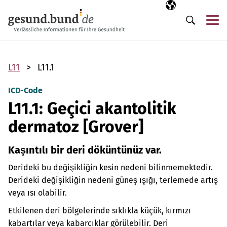
Gezinme menüsünü atla
Seçili dil
TR
Me
Arama
L11
L11.1
ICD-Code
L11.1: Geçici akantolitik
dermatoz [Grover]
Kaşıntılı bir deri döküntünüz var.
Derideki bu değişikliğin kesin nedeni bilinmemektedir.
Derideki değişikliğin nedeni güneş ışığı, terlemede artış
veya ısı olabilir.
Etkilenen deri bölgelerinde sıklıkla küçük, kırmızı
kabartılar veya kabarcıklar görülebilir. Deri