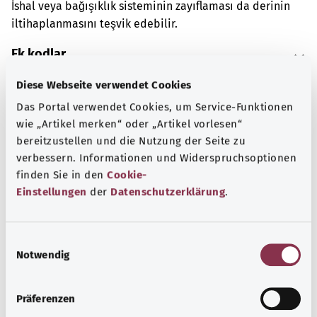
İshal veya bağışıklık sisteminin zayıflaması da derinin
iltihaplanmasını teşvik edebilir.
Ek kodlar
Diese Webseite verwendet Cookies
Das Portal verwendet Cookies, um Service-Funktionen
Not
wie „Artikel merken“ oder „Artikel vorlesen“
bereitzustellen und die Nutzung der Seite zu
verbessern. Informationen und Widerspruchsoptionen
Kaynak
finden Sie in den
Cookie-
Einstellungen
der
Datenschutzerklärung
.
Federal Sağlık Bakanlığı (BMG) adına "Was hab' ich?"
gemeinnützige GmbH tarafından sağlanmıştır.
E
Notwendig
i
n
Başa dön
w
Präferenzen
i