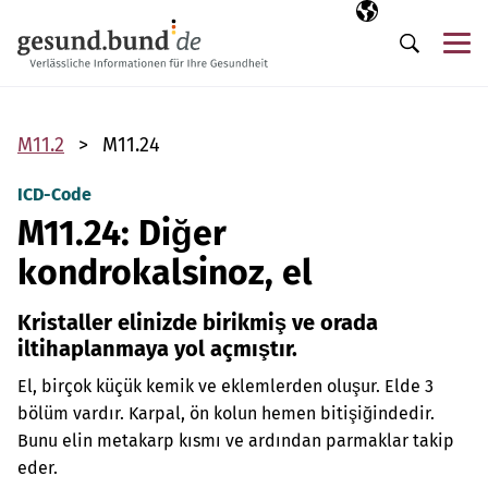
Gezinme menüsünü atla
Seçili dil
TR
Me
Arama
M11.2
M11.24
ICD-Code
M11.24: Diğer
kondrokalsinoz, el
Kristaller elinizde birikmiş ve orada
iltihaplanmaya yol açmıştır.
El, birçok küçük kemik ve eklemlerden oluşur. Elde 3
bölüm vardır. Karpal, ön kolun hemen bitişiğindedir.
Bunu elin metakarp kısmı ve ardından parmaklar takip
eder.