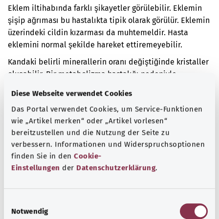
Eklem iltihabında farklı şikayetler görülebilir. Eklemin
şişip ağrıması bu hastalıkta tipik olarak görülür. Eklemin
üzerindeki cildin kızarması da muhtemeldir. Hasta
eklemini normal şekilde hareket ettiremeyebilir.
Kandaki belirli minerallerin oranı değiştiğinde kristaller
oluşabilir. Bir metabolizma hastalığı nedeniyle
vücudunuzdaki mineral oranı değişmiştir.
Diese Webseite verwendet Cookies
Ek kodlar
Das Portal verwendet Cookies, um Service-Funktionen
wie „Artikel merken“ oder „Artikel vorlesen“
bereitzustellen und die Nutzung der Seite zu
verbessern. Informationen und Widerspruchsoptionen
Not
finden Sie in den
Cookie-
Einstellungen
der
Datenschutzerklärung
.
Kaynak
E
Federal Sağlık Bakanlığı (BMG) adına "Was hab' ich?"
Notwendig
i