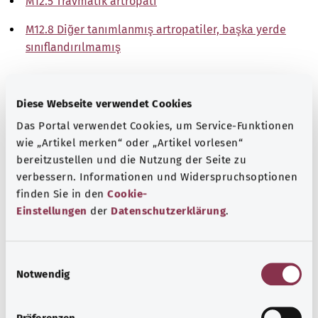
M12.5 Travmatik artropati
M12.8 Diğer tanımlanmış artropatiler, başka yerde
sınıflandırılmamış
Not
Diese Webseite verwendet Cookies
Das Portal verwendet Cookies, um Service-Funktionen
Kaynak
wie „Artikel merken“ oder „Artikel vorlesen“
bereitzustellen und die Nutzung der Seite zu
The explanations of ICD and OPS codes are provided by
verbessern. Informationen und Widerspruchsoptionen
the non-profit organization “Was hab’ ich?”
finden Sie in den
Cookie-
gemeinnützige GmbH on behalf of the Federal Ministry of
Einstellungen
der
Datenschutzerklärung
.
Health (BMG).
E
Notwendig
i
n
w
Başa dön