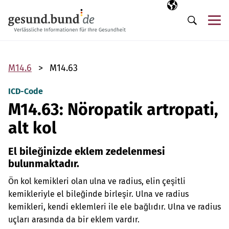
Gezinme menüsünü atla
Seçili dil
TR
Me
Arama
M14.6
M14.63
ICD-Code
M14.63: Nöropatik artropati,
alt kol
El bileğinizde eklem zedelenmesi
bulunmaktadır.
Ön kol kemikleri olan ulna ve radius, elin çeşitli
kemikleriyle el bileğinde birleşir. Ulna ve radius
kemikleri, kendi eklemleri ile ele bağlıdır. Ulna ve radius
uçları arasında da bir eklem vardır.