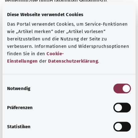
gemeinnützige GmbH tarafından sağlanmıştır.
Diese Webseite verwendet Cookies
Das Portal verwendet Cookies, um Service-Funktionen
Kapsamlı bilgi
wie „Artikel merken“ oder „Artikel vorlesen“
Diğer yazılar
bereitzustellen und die Nutzung der Seite zu
verbessern. Informationen und Widerspruchsoptionen
finden Sie in den
Cookie-
Einstellungen
der
Datenschutzerklärung
.
E
Notwendig
i
n
w
Präferenzen
i
l
l
Statistiken
Frengi
i