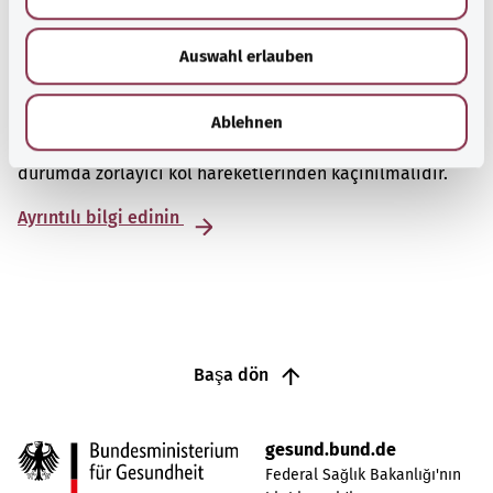
s
w
Auswahl erlauben
a
Omuz ağrısı
h
l
Omuz ağrısı en yaygın eklem şikayetlerinden biridir,
Ablehnen
ancak nedenini belirlemek her zaman kolay değildir. Bu
durumda zorlayıcı kol hareketlerinden kaçınılmalıdır.
Ayrıntılı bilgi edinin
Başa dön
gesund.bund.de
Federal Sağlık Bakanlığı'nın