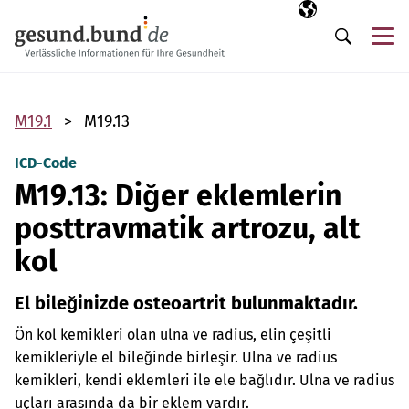
Gezinme menüsünü atla
Seçili dil
TR
Me
Arama
M19.1
M19.13
ICD-Code
M19.13: Diğer eklemlerin
posttravmatik artrozu, alt
kol
El bileğinizde osteoartrit bulunmaktadır.
Ön kol kemikleri olan ulna ve radius, elin çeşitli
kemikleriyle el bileğinde birleşir. Ulna ve radius
kemikleri, kendi eklemleri ile ele bağlıdır. Ulna ve radius
uçları arasında da bir eklem vardır.