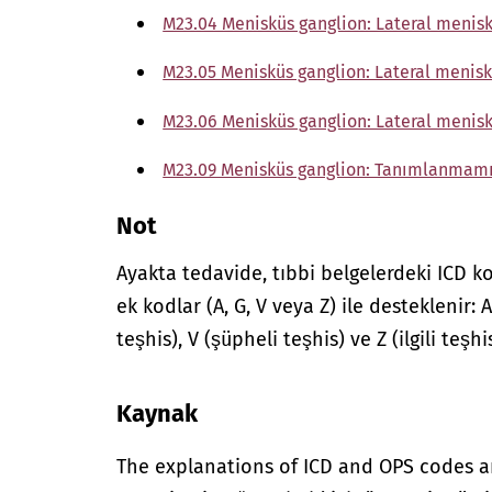
M23.04 Menisküs ganglion: Lateral menis
M23.05 Menisküs ganglion: Lateral menis
M23.06 Menisküs ganglion: Lateral meni
M23.09 Menisküs ganglion: Tanımlanmam
Not
Ayakta tedavide, tıbbi belgelerdeki ICD ko
ek kodlar (A, G, V veya Z) ile desteklenir:
teşhis), V (şüpheli teşhis) ve Z (ilgili teş
Kaynak
The explanations of ICD and OPS codes a