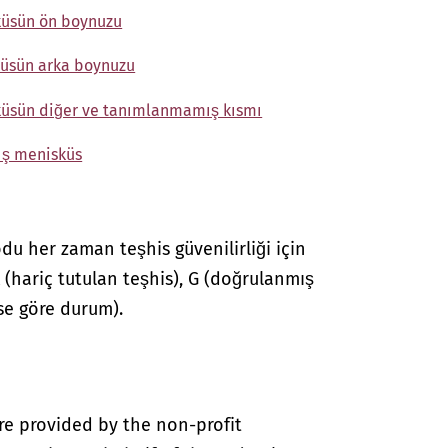
küsün ön boynuzu
küsün arka boynuzu
sküsün diğer ve tanımlanmamış kısmı
ış menisküs
du her zaman teşhis güvenilirliği için
 A (hariç tutulan teşhis), G (doğrulanmış
hise göre durum).
re provided by the non-profit