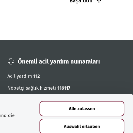
Başa dön
Önemli acil yardım numaraları
Acil yardım
112
Nöbetçi sağlık hizmeti
116117
Acil cagri numaralari
Alle zulassen
und die
Auswahl erlauben