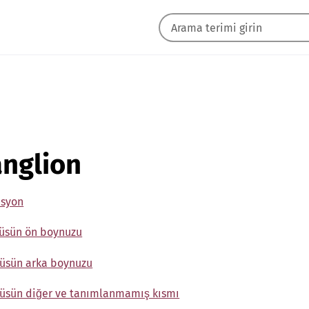
anglion
asyon
küsün ön boynuzu
küsün arka boynuzu
küsün diğer ve tanımlanmamış kısmı