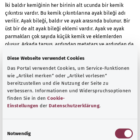
İki baldır kemiğinin her birinin alt ucunda bir kemik
çıkıntısı vardır. Bu kemik çıkıntılarına ayak bileği adı
verilir. Ayak bileği, baldır ve ayak arasında bulunur. Bir
üst bir de alt ayak bileği eklemi vardır. Ayak ve ayak
parmakları çok sayıda küçük kemik ve eklemlerden
oluşur. Arkada tarsus, ardından metatars ve ardından da
her bir ayak parmağının eklemleri gelir.
Diese Webseite verwendet Cookies
Ek kodlar
Das Portal verwendet Cookies, um Service-Funktionen
wie „Artikel merken“ oder „Artikel vorlesen“
bereitzustellen und die Nutzung der Seite zu
verbessern. Informationen und Widerspruchsoptionen
Not
finden Sie in den
Cookie-
Einstellungen
der
Datenschutzerklärung
.
Kaynak
E
Federal Sağlık Bakanlığı (BMG) adına "Was hab' ich?"
Notwendig
i
gemeinnützige GmbH tarafından sağlanmıştır.