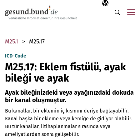
Gezinme menüsünü atla
Seçili dil
TR
Me
Arama
M25.1
M25.17
ICD-Code
M25.17: Eklem fistülü, ayak
bileği ve ayak
Ayak bileğinizdeki veya ayağınızdaki dokuda
bir kanal oluşmuştur.
Bu kanallar, bir eklemin iç kısmını deriye bağlayabilir.
Kanal başka bir ekleme veya kemiğe de gidiyor olabilir.
Bu tür kanallar, iltihaplanmalar sırasında veya
ameliyatlardan sonra gelişebilir.