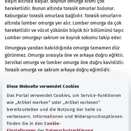
başın altında başlar. Boynun omurga kısmı çok
hareketlidir. Bunun altında torasik omurlar bulunur.
Kaburgalar torasik omurlara bağlıdır. Torasik omurların
altında lomber omurga yer alır. Lomber omurga da çok
hareketlidir ve vücut yükünün büyük bir bölümünü taşır.
Lomber omurgayı sakrum ve kuyruk sokumu takip eder.
Omurgaya yandan bakıldığında omurga tamamen düz
görünmez. Omurga sırasıyla öne ve arkaya doğru eğiktir.
Servikal omurga ve lomber omurga öne doğru kavislidir.
Torasik omurga ve sakrum arkaya doğru eğimlidir.
Omurganızın bir veya daha fazla bölümü arkaya doğru
Diese Webseite verwendet Cookies
çok fazla kavislidir. Bunun nedeni vücut duruşundaki
değişikliktir.
Das Portal verwendet Cookies, um Service-Funktionen
wie „Artikel merken“ oder „Artikel vorlesen“
Omurga normalden farklı bir şekilde kavisliyse sırt ağrısı
bereitzustellen und die Nutzung der Seite zu
olabilir.
verbessern. Informationen und Widerspruchsoptionen
finden Sie in den
Cookie-
Ek kodlar
Einstellungen
der
Datenschutzerklärung
.