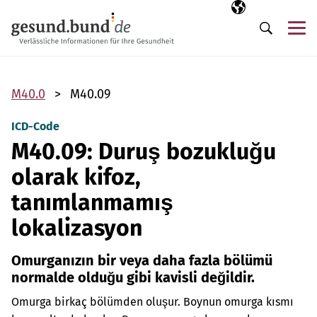
Gezinme menüsünü atla
Seçili dil
TR
Me
Arama
M40.0
M40.09
ICD-Code
M40.09: Duruş bozukluğu
olarak kifoz,
tanımlanmamış
lokalizasyon
Omurganızın bir veya daha fazla bölümü
normalde olduğu gibi kavisli değildir.
Omurga birkaç bölümden oluşur. Boynun omurga kısmı