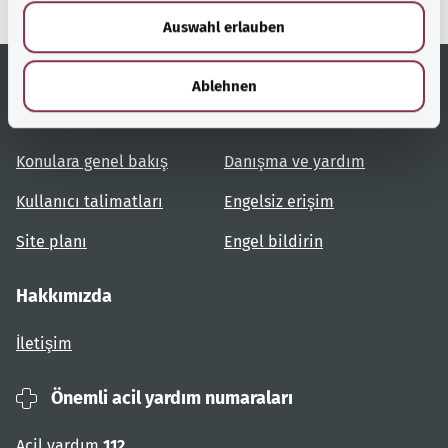
w
Auswahl erlauben
a
h
l
Ablehnen
Yardımcı bağlantılar
Hizmet
Konulara genel bakış
Danışma ve yardım
Kullanıcı talimatları
Engelsiz erişim
Site planı
Engel bildirin
Hakkımızda
İletişim
Önemli acil yardım numaraları
Acil yardım
112