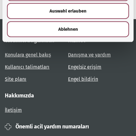
w
Auswahl erlauben
a
h
l
Ablehnen
Yardımcı bağlantılar
Hizmet
Konulara genel bakış
Danışma ve yardım
Kullanıcı talimatları
Engelsiz erişim
Site planı
Engel bildirin
Hakkımızda
İletişim
Önemli acil yardım numaraları