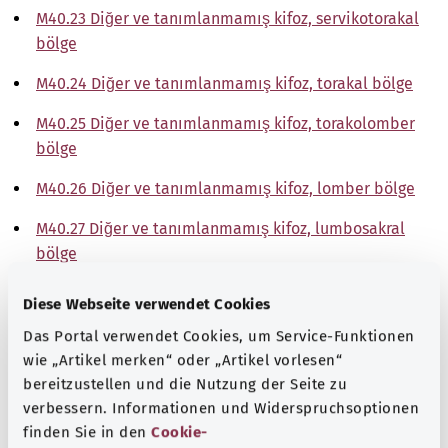
M40.23 Diğer ve tanımlanmamış kifoz, servikotorakal
bölge
M40.24 Diğer ve tanımlanmamış kifoz, torakal bölge
M40.25 Diğer ve tanımlanmamış kifoz, torakolomber
bölge
M40.26 Diğer ve tanımlanmamış kifoz, lomber bölge
M40.27 Diğer ve tanımlanmamış kifoz, lumbosakral
bölge
M40.28 Diğer ve tanımlanmamış kifoz, sakral ve
Diese Webseite verwendet Cookies
sakrokoksigeal bölge
Das Portal verwendet Cookies, um Service-Funktionen
M40.29 Diğer tanımlanmış kifoz, tanımlanmamış
wie „Artikel merken“ oder „Artikel vorlesen“
lokalizasyon
bereitzustellen und die Nutzung der Seite zu
verbessern. Informationen und Widerspruchsoptionen
Not
finden Sie in den
Cookie-