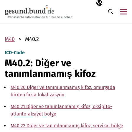
Gezinme menüsünü atla
Seçili dil
TR
Me
Arama
M40
M40.2
ICD-Code
M40.2: Diğer ve
tanımlanmamış kifoz
M40.20 Diğer ve tanımlanmamış kifoz, omurgada
birden fazla lokalizasyon
M40.21 Diğer ve tanımlanmamış kifoz, oksipito-
atlanto-aksiyel bölge
M40.22 Diğer ve tanımlanmamış kifoz, servikal bölge