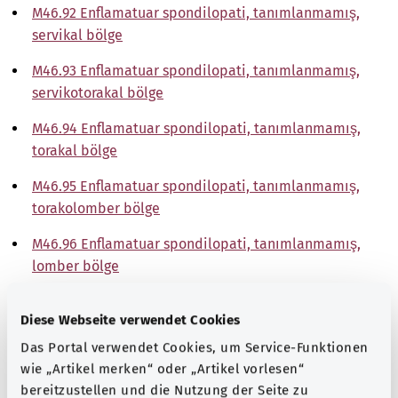
M46.92 Enflamatuar spondilopati, tanımlanmamış,
servikal bölge
M46.93 Enflamatuar spondilopati, tanımlanmamış,
servikotorakal bölge
M46.94 Enflamatuar spondilopati, tanımlanmamış,
torakal bölge
M46.95 Enflamatuar spondilopati, tanımlanmamış,
torakolomber bölge
M46.96 Enflamatuar spondilopati, tanımlanmamış,
lomber bölge
M46.97 Enflamatuar spondilopati, tanımlanmamış,
Diese Webseite verwendet Cookies
lumbosakral bölge
Das Portal verwendet Cookies, um Service-Funktionen
M46.98 Enflamatuar spondilopati, tanımlanmamış,
wie „Artikel merken“ oder „Artikel vorlesen“
sakral ve sakrokoksigeal bölge
bereitzustellen und die Nutzung der Seite zu