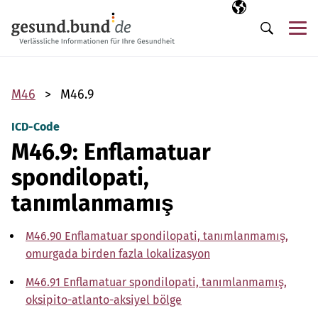
Gezinme menüsünü atla
Seçili dil
TR
Me
Arama
M46
M46.9
ICD-Code
M46.9: Enflamatuar
spondilopati,
tanımlanmamış
M46.90 Enflamatuar spondilopati, tanımlanmamış,
omurgada birden fazla lokalizasyon
M46.91 Enflamatuar spondilopati, tanımlanmamış,
oksipito-atlanto-aksiyel bölge