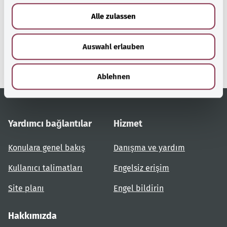
u
Alle zulassen
gesund.bund.de
s
Federal Sağlık Bakanlığı'nın
w
bir hizmetidir.
Auswahl erlauben
a
h
l
Ablehnen
Yardımcı bağlantılar
Hizmet
Konulara genel bakış
Danışma ve yardım
Kullanıcı talimatları
Engelsiz erişim
Site planı
Engel bildirin
Hakkımızda