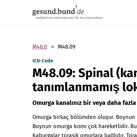
Gezinme menüsünü atla
M48.0
M48.09
ICD-Code
M48.09: Spinal (ka
tanımlanmamış lok
Omurga kanalınız bir veya daha fazla
Omurga birkaç bölümden oluşur. Boynun o
Boynun omurga kısmı çok hareketlidir. Bu
Kaburgalar torasik omurlara bağlıdır. To