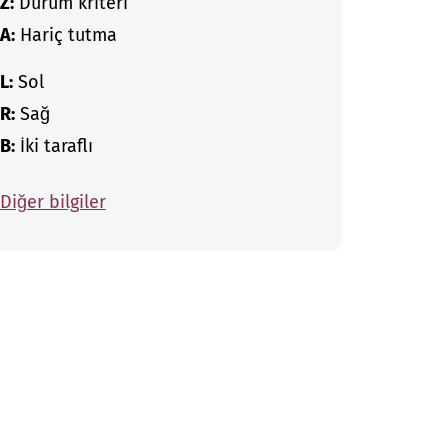
Z:
Durum kriteri
A:
Hariç tutma
L:
Sol
R:
Sağ
B:
İki taraflı
Diğer bilgiler