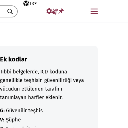
Seçili dil
TR
Menü
Ara
Ek kodlar
Tıbbi belgelerde, ICD koduna
genellikle teşhisin güvenilirliği veya
vücudun etkilenen tarafını
tanımlayan harfler eklenir.
G:
Güvenilir teşhis
V:
Şüphe