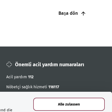
Başa dön
Önemli acil yardım numaraları
Acil yardım
112
Nöbetçi sağlık hizmeti
116117
Acil cagri numaralari
Alle zulassen
und die