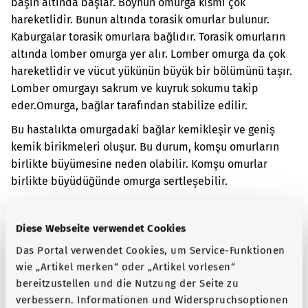
başın altında başlar. Boynun omurga kısmı çok
hareketlidir. Bunun altında torasik omurlar bulunur.
Kaburgalar torasik omurlara bağlıdır. Torasik omurların
altında lomber omurga yer alır. Lomber omurga da çok
hareketlidir ve vücut yükünün büyük bir bölümünü taşır.
Lomber omurgayı sakrum ve kuyruk sokumu takip
eder.
Omurga, bağlar tarafından stabilize edilir.
Bu hastalıkta omurgadaki bağlar kemikleşir ve geniş
kemik birikmeleri oluşur. Bu durum, komşu omurların
birlikte büyümesine neden olabilir. Komşu omurlar
birlikte büyüdüğünde omurga sertleşebilir.
Bu hastalığın kesin nedeni henüz tam olarak
bilinmemektedir. Bununla birlikte, örneğin kişinin
Diese Webseite verwendet Cookies
kanında sürekli olarak çok fazla şeker veya yağ varsa
Das Portal verwendet Cookies, um Service-Funktionen
kemik birikintileri oluşabilir.
wie „Artikel merken“ oder „Artikel vorlesen“
Kemik birikintileri nedeniyle kişinin boynunda ağrı
bereitzustellen und die Nutzung der Seite zu
olabilir. Hasta boynunu gerektiği gibi hareket
verbessern. Informationen und Widerspruchsoptionen