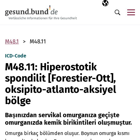
Gezinme menüsünü atla
Seçili dil
TR
Me
Arama
M48.1
M48.11
ICD-Code
M48.11: Hiperostotik
spondilit [Forestier-Ott],
oksipito-atlanto-aksiyel
bölge
Başınızdan servikal omurganıza geçişte
omurganızda kemik birikintileri oluşmuştur.
Omurga birkaç bölümden oluşur. Boynun omurga kısmı