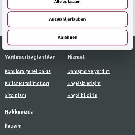
Alle zulassen
Federal Sağlık Bakanlığı'nın
s
bir hizmetidir.
w
Auswahl erlauben
a
h
l
Ablehnen
Yardımcı bağlantılar
Hizmet
Konulara genel bakış
Danışma ve yardım
Kullanıcı talimatları
Engelsiz erişim
Site planı
Engel bildirin
Hakkımızda
İletişim