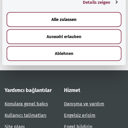
Details zeigen
s
a
Başa dön
u
Alle zulassen
s
w
gesund.bund.de
Auswahl erlauben
a
Federal Sağlık Bakanlığı'nın
h
bir hizmetidir.
l
Ablehnen
Yardımcı bağlantılar
Hizmet
Konulara genel bakış
Danışma ve yardım
Kullanıcı talimatları
Engelsiz erişim
Site planı
Engel bildirin