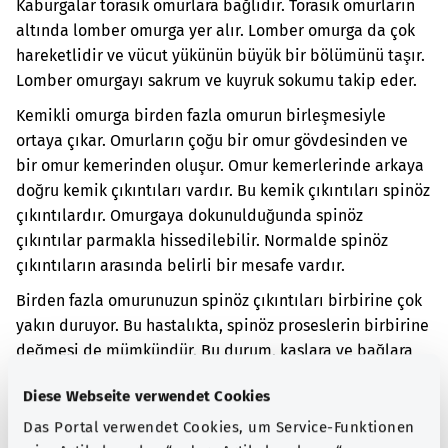
Kaburgalar torasik omurlara bağlıdır. Torasik omurların
altında lomber omurga yer alır. Lomber omurga da çok
hareketlidir ve vücut yükünün büyük bir bölümünü taşır.
Lomber omurgayı sakrum ve kuyruk sokumu takip eder.
Kemikli omurga birden fazla omurun birleşmesiyle
ortaya çıkar. Omurların çoğu bir omur gövdesinden ve
bir omur kemerinden oluşur. Omur kemerlerinde arkaya
doğru kemik çıkıntıları vardır. Bu kemik çıkıntıları spinöz
çıkıntılardır. Omurgaya dokunulduğunda spinöz
çıkıntılar parmakla hissedilebilir. Normalde spinöz
çıkıntıların arasında belirli bir mesafe vardır.
Birden fazla omurunuzun spinöz çıkıntıları birbirine çok
yakın duruyor. Bu hastalıkta, spinöz proseslerin birbirine
değmesi de mümkündür. Bu durum, kaslara ve bağlara
zarar verebilir. Kişide sırt ağrısı olabilir. Ağrı, özellikle
Diese Webseite verwendet Cookies
vücudun üst kısmı geriye doğru eğildiğinde ortaya
çıkabilir.
Das Portal verwendet Cookies, um Service-Funktionen