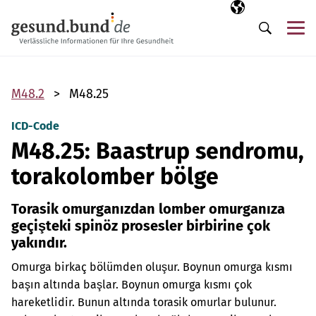
Gezinme menüsünü atla
Seçili dil
TR
Me
Arama
M48.2
M48.25
ICD-Code
M48.25: Baastrup sendromu,
torakolomber bölge
Torasik omurganızdan lomber omurganıza
geçişteki spinöz prosesler birbirine çok
yakındır.
Omurga birkaç bölümden oluşur. Boynun omurga kısmı
başın altında başlar. Boynun omurga kısmı çok
hareketlidir. Bunun altında torasik omurlar bulunur.