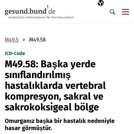
Gezinme menüsünü atla
Seçili dil
TR
Me
Arama
M49.5
M49.58
ICD-Code
M49.58: Başka yerde
sınıflandırılmış
hastalıklarda vertebral
kompresyon, sakral ve
sakrokoksigeal bölge
Omurganız başka bir hastalık nedeniyle
hasar görmüştür.