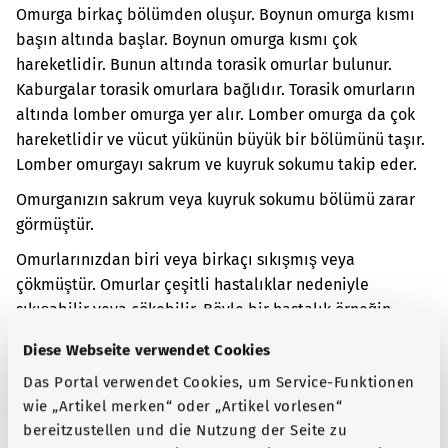
Omurga birkaç bölümden oluşur. Boynun omurga kısmı
başın altında başlar. Boynun omurga kısmı çok
hareketlidir. Bunun altında torasik omurlar bulunur.
Kaburgalar torasik omurlara bağlıdır. Torasik omurların
altında lomber omurga yer alır. Lomber omurga da çok
hareketlidir ve vücut yükünün büyük bir bölümünü taşır.
Lomber omurgayı sakrum ve kuyruk sokumu takip eder.
Omurganızın sakrum veya kuyruk sokumu bölümü zarar
görmüştür.
Omurlarınızdan biri veya birkaçı sıkışmış veya
çökmüştür. Omurlar çeşitli hastalıklar nedeniyle
sıkışabilir veya çökebilir. Böyle bir hastalık örneğin
tümör hastalığı olabilir.
Vücuttaki dokular hücrelerden
Diese Webseite verwendet Cookies
oluşur. Bir tümör hastalığında hücreler normalden daha
Das Portal verwendet Cookies, um Service-Funktionen
fazla çoğalır. Bunun sonucunda yeni bir doku ortaya
wie „Artikel merken“ oder „Artikel vorlesen“
çıkar. Bir tümör iyi huylu veya kötü huylu olabilir.
bereitzustellen und die Nutzung der Seite zu
Omurlar sıkıştığında veya çöktüğünde kalçada ağrı