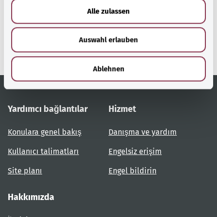
u
gesund.bund.de
Alle zulassen
s
Federal Sağlık Bakanlığı'nın
w
bir hizmetidir.
Auswahl erlauben
a
h
l
Ablehnen
Yardımcı bağlantılar
Hizmet
Konulara genel bakış
Danışma ve yardım
Kullanıcı talimatları
Engelsiz erişim
Site planı
Engel bildirin
Hakkımızda