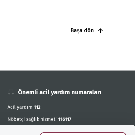
Başa dön
Önemli acil yardım numaraları
Acil yardım
112
Nöbetçi sağlık hizmeti
116117
Acil cagri numaralari