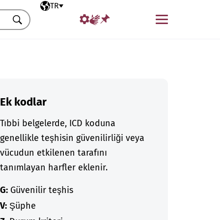
Seçili dil
TR
Menü
Ara
Ek kodlar
Tıbbi belgelerde, ICD koduna
genellikle teşhisin güvenilirliği veya
vücudun etkilenen tarafını
tanımlayan harfler eklenir.
G:
Güvenilir teşhis
V:
Şüphe