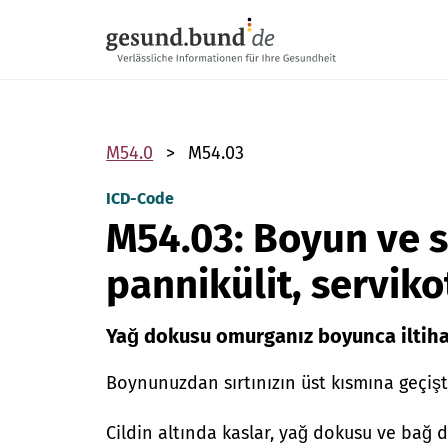
Gezinme menüsünü atla
M54.0
M54.03
ICD-Code
M54.03: Boyun ve s
pannikülit, servik
Yağ dokusu omurganız boyunca iltiha
Boynunuzdan sırtınızın üst kısmına geçişt
Cildin altında kaslar, yağ dokusu ve bağ