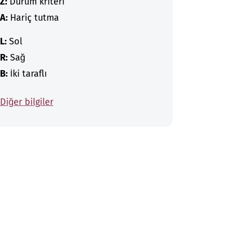
Z:
Durum kriteri
A:
Hariç tutma
L:
Sol
R:
Sağ
B:
İki taraflı
Diğer bilgiler