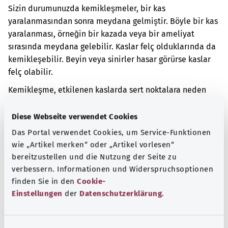
Sizin durumunuzda kemikleşmeler, bir kas
yaralanmasından sonra meydana gelmiştir. Böyle bir kas
yaralanması, örneğin bir kazada veya bir ameliyat
sırasında meydana gelebilir. Kaslar felç olduklarında da
kemikleşebilir. Beyin veya sinirler hasar görürse kaslar
felç olabilir.
Kemikleşme, etkilenen kaslarda sert noktalara neden
olabilir. Bu nedenle bu bölgede ağrı yaşanabilir. Bu
durumda vücudunuzun birden fazla bölgesini gerektiği
Diese Webseite verwendet Cookies
gibi hareket ettiremeyebilirsiniz.
Das Portal verwendet Cookies, um Service-Funktionen
wie „Artikel merken“ oder „Artikel vorlesen“
Ek kodlar
bereitzustellen und die Nutzung der Seite zu
verbessern. Informationen und Widerspruchsoptionen
finden Sie in den
Cookie-
Not
Einstellungen
der
Datenschutzerklärung
.