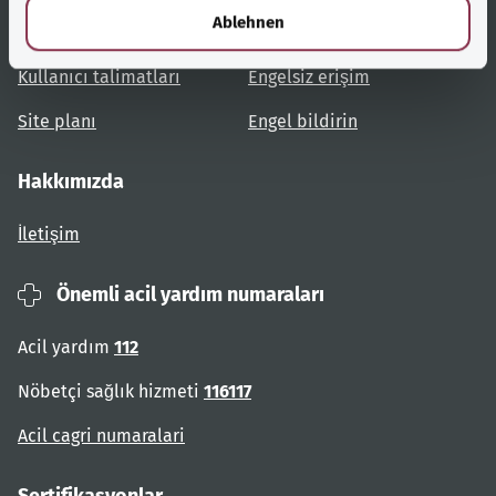
l
Ablehnen
Konulara genel bakış
Danışma ve yardım
Kullanıcı talimatları
Engelsiz erişim
Site planı
Engel bildirin
Hakkımızda
İletişim
Önemli acil yardım numaraları
Acil yardım
112
Nöbetçi sağlık hizmeti
116117
Acil cagri numaralari