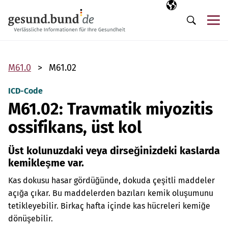
Gezinme menüsünü atla
Seçili dil
TR
Me
Arama
M61.0
M61.02
ICD-Code
M61.02: Travmatik miyozitis
ossifikans, üst kol
Üst kolunuzdaki veya dirseğinizdeki kaslarda
kemikleşme var.
Kas dokusu hasar gördüğünde, dokuda çeşitli maddeler
açığa çıkar. Bu maddelerden bazıları kemik oluşumunu
tetikleyebilir. Birkaç hafta içinde kas hücreleri kemiğe
dönüşebilir.