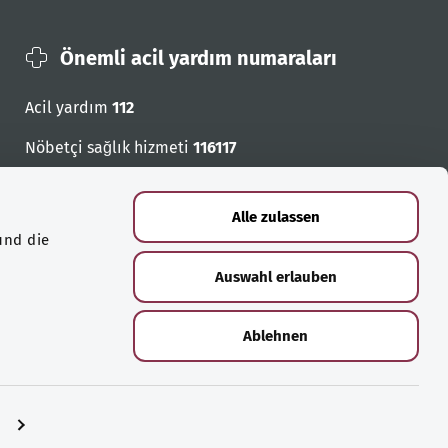
Önemli acil yardım numaraları
Acil yardım
112
Nöbetçi sağlık hizmeti
116117
Acil cagri numaralari
Alle zulassen
und die
Auswahl erlauben
Ablehnen
n