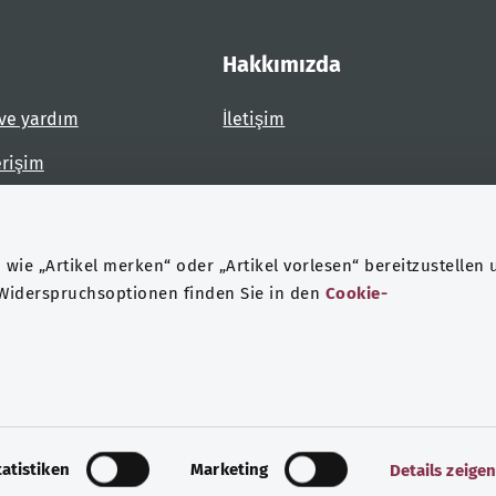
Hakkımızda
ve yardım
İletişim
erişim
dirin
wie „Artikel merken“ oder „Artikel vorlesen“ bereitzustellen 
 Widerspruchsoptionen finden Sie in den
Cookie-
eri koruma
Künye
tatistiken
Marketing
Details zeige