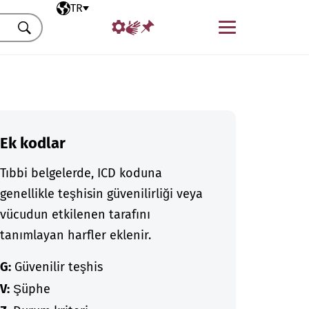
Seçili dil
TR
Menü
Ara
Ek kodlar
Tıbbi belgelerde, ICD koduna
genellikle teşhisin güvenilirliği veya
vücudun etkilenen tarafını
tanımlayan harfler eklenir.
G:
Güvenilir teşhis
V:
Şüphe