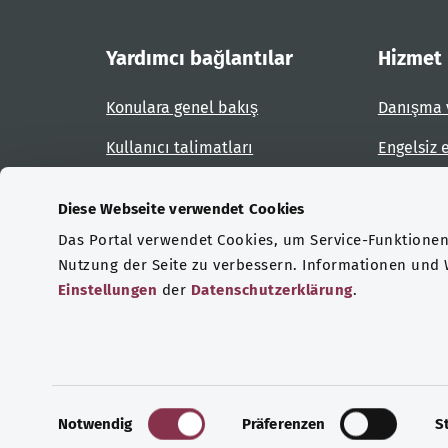
Yardımcı bağlantılar
Hizmet
Konulara genel bakış
Danışma 
Kullanıcı talimatları
Engelsiz 
Site planı
Engel bil
Diese Webseite verwendet Cookies
Das Portal verwendet Cookies, um Service-Funktionen 
Sertifikasyonlar
Nutzung der Seite zu verbessern. Informationen und
Einstellungen
der
Datenschutzerklärung
.
© Telif hakkı 2026 Federal Sağlık Bakanlığı
V
E
Notwendig
Präferenzen
S
i