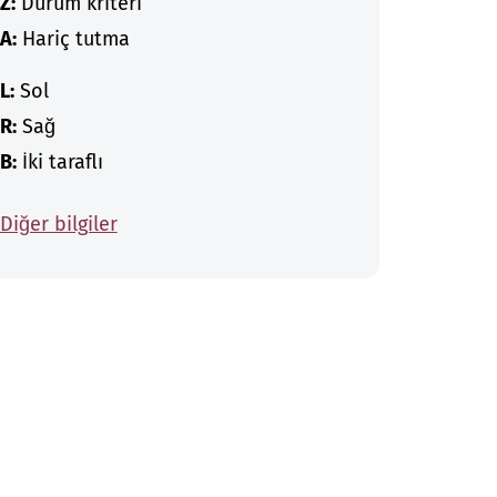
Z:
Durum kriteri
A:
Hariç tutma
L:
Sol
R:
Sağ
B:
İki taraflı
Diğer bilgiler