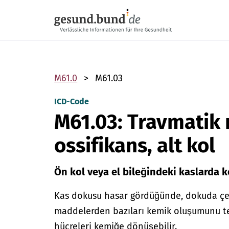
Gezinme menüsünü atla
M61.0
M61.03
ICD-Code
M61.03: Travmatik 
ossifikans, alt kol
Ön kol veya el bileğindeki kaslarda 
Kas dokusu hasar gördüğünde, dokuda çeşi
maddelerden bazıları kemik oluşumunu teti
hücreleri kemiğe dönüşebilir.