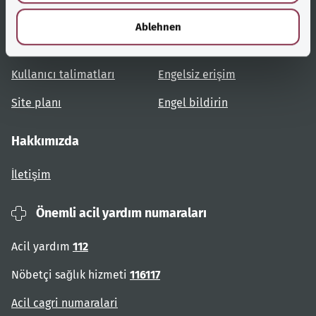
h
Yardımcı bağlantılar
Hizmet
l
Ablehnen
Konulara genel bakış
Danışma ve yardım
Kullanıcı talimatları
Engelsiz erişim
Site planı
Engel bildirin
Hakkımızda
İletişim
Önemli acil yardım numaraları
Acil yardım
112
Nöbetçi sağlık hizmeti
116117
Acil cagri numaralari