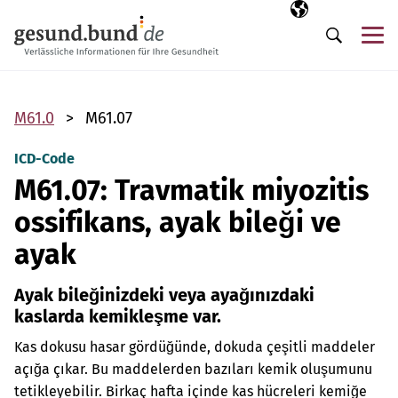
Gezinme menüsünü atla
Seçili dil
TR
Me
Arama
M61.0
M61.07
ICD-Code
M61.07: Travmatik miyozitis
ossifikans, ayak bileği ve
ayak
Ayak bileğinizdeki veya ayağınızdaki
kaslarda kemikleşme var.
Kas dokusu hasar gördüğünde, dokuda çeşitli maddeler
açığa çıkar. Bu maddelerden bazıları kemik oluşumunu
tetikleyebilir. Birkaç hafta içinde kas hücreleri kemiğe