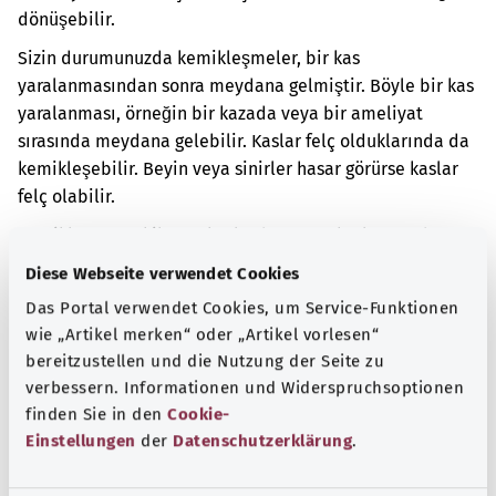
dönüşebilir.
Sizin durumunuzda kemikleşmeler, bir kas
yaralanmasından sonra meydana gelmiştir. Böyle bir kas
yaralanması, örneğin bir kazada veya bir ameliyat
sırasında meydana gelebilir. Kaslar felç olduklarında da
kemikleşebilir. Beyin veya sinirler hasar görürse kaslar
felç olabilir.
Kemikleşme, etkilenen kaslarda sert noktalara neden
olabilir. Bu nedenle bu bölgede ağrı yaşanabilir. Bu
Diese Webseite verwendet Cookies
durumda vücudunuzun birden fazla bölgesini gerektiği
Das Portal verwendet Cookies, um Service-Funktionen
gibi hareket ettiremeyebilirsiniz.
wie „Artikel merken“ oder „Artikel vorlesen“
bereitzustellen und die Nutzung der Seite zu
Ek kodlar
verbessern. Informationen und Widerspruchsoptionen
finden Sie in den
Cookie-
Einstellungen
der
Datenschutzerklärung
.
Not