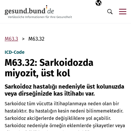
Gezinme menüsünü atla
Seçili dil
TR
Me
Arama
M63.3
M63.32
ICD-Code
M63.32: Sarkoidozda
miyozit, üst kol
Sarkoidoz hastalığı nedeniyle üst kolunuzda
veya dirseğinizde kas iltihabı var.
Sarkoidoz tüm vücutta iltihaplanmaya neden olan bir
hastalıktır. Bu hastalığın kesin nedeni bilinmemektedir.
Sarkoidoz akciğerlerde değişikliklere yol açabilir.
Sarkoidoz nedeniyle örneğin eklemlerde şikayetler veya