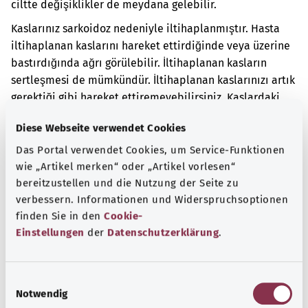
ciltte değişiklikler de meydana gelebilir.
Kaslarınız sarkoidoz nedeniyle iltihaplanmıştır. Hasta
iltihaplanan kaslarını hareket ettirdiğinde veya üzerine
bastırdığında ağrı görülebilir. İltihaplanan kasların
sertleşmesi de mümkündür. İltihaplanan kaslarınızı artık
gerektiği gibi hareket ettiremeyebilirsiniz. Kaslardaki
iltihap uzun sürerse kaslar zayıflayabilir veya kasılabilir.
Diese Webseite verwendet Cookies
Ek kodlar
Das Portal verwendet Cookies, um Service-Funktionen
wie „Artikel merken“ oder „Artikel vorlesen“
bereitzustellen und die Nutzung der Seite zu
verbessern. Informationen und Widerspruchsoptionen
Not
finden Sie in den
Cookie-
Einstellungen
der
Datenschutzerklärung
.
Kaynak
E
Federal Sağlık Bakanlığı (BMG) adına "Was hab' ich?"
Notwendig
i
gemeinnützige GmbH tarafından sağlanmıştır.